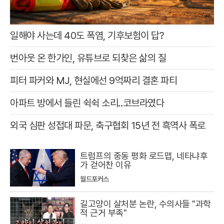
일해야 사는데 40도 폭염, 기후보험이 답?
번아웃 온 한가인, 유튜브로 되찾은 삶의 질
피터 파커와 MJ, 현실에선 9억짜리 결혼 파티
아파트 방에서 들린 쉭쉭 소리‥코브라였다
외국 심판 성접대 파문, 축구협회 15년 전 흑역사 폭로
트럼프의 중동 평화 로드맵, 네타냐후
가 걷어찬 이유
월드포커스
길고양이 살처분 논란, 수의사들 "과학
적 근거 부족"