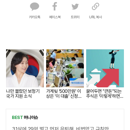
카카오톡
페이스북
트위터
URL 복사
나만 몰랐던 보청기
가계빚 '500만원' 이
묻어두면 "큰돈"되는
국가 지원 소식
상은 '이 대출' 신청해
주식은 '이렇게'하면
라!
된다.
BEST
머니이슈
31살에 29억 벌고 먼저 은퇴해, 비법없고 규칙만 지켰다!