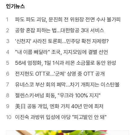
인기뉴스
1
파도 파도 괴담, 문진희 전 위원장 전면 수사 불가피
2
공항 혼잡 피하는 법…대한항공 3대 서비스
3
'신천지' 사라진 토론회…민주당 확전 자제령?
4
"내 이름 빼달라" 조국, 지지모임에 결별 선언
5
56세 엄정화, 1일 1식과 레몬 소금물로 동안 완성
6
전지현도 OTT로…'군체' 상영 중 OTT 공개
7
유네스코 부산 회의 폐막…차기 개최지는 이스탄불
8
젤렌스키·버넘 회동, "우크라 100% 지지"
9
美日 공동 개입, 엔화 가치 40년 만에 최저
10
이진숙 과방위 입성에 야당 "피고발인 안 돼"