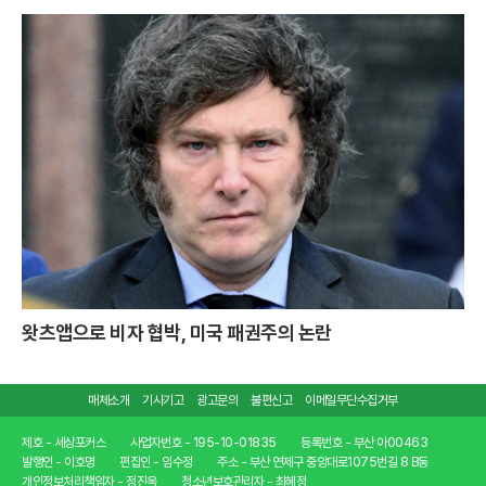
왓츠앱으로 비자 협박, 미국 패권주의 논란
매체소개
기사기고
광고문의
불편신고
이메일무단수집거부
제호 - 세상포커스
사업자번호 - 195-10-01835
등록번호 - 부산 아00463
발행인 - 이호명
편집인 - 임수정
주소 - 부산 연제구 중앙대로1075번길 8 B동
개인정보처리책임자 - 정진욱
청소년보호관리자 - 최혜정