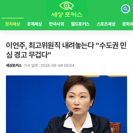
검
색
정치세상
경제세상
한국사회
월드포커스
스포츠세상
문화
이언주, 최고위원직 내려놓는다 “수도권 민
심 경고 무겁다”
세상포커스
기사 입력 : 2026-06-08 09:04