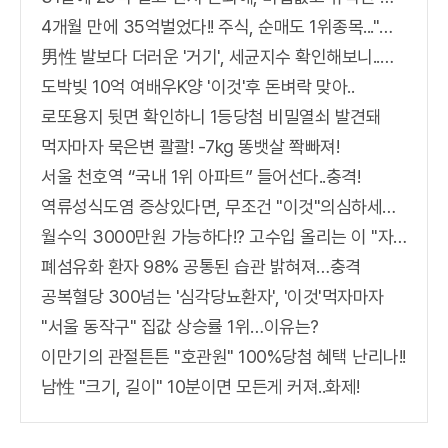
4개월 만에 35억벌었다!! 주식, 순매도 1위종목..."충격"
男性 발보다 더러운 '거기', 세균지수 확인해보니..충격!
도박빚 10억 여배우K양 '이것'후 돈벼락 맞아..
로또용지 뒷면 확인하니 1등당첨 비밀열쇠 발견돼
먹자마자 묵은변 콸콸! -7kg 똥뱃살 쫙빠져!
서울 천호역 “국내 1위 아파트” 들어선다..충격!
역류성식도염 증상있다면, 무조건 "이것"의심하세요. 간단치료법 나왔다!
월수익 3000만원 가능하다!? 고수입 올리는 이 "자격증"에 몰리는 이유 알고보니…
폐섬유화 환자 98% 공통된 습관 밝혀져…충격
공복혈당 300넘는 '심각당뇨환자', '이것'먹자마자
"서울 동작구" 집값 상승률 1위…이유는?
이만기의 관절튼튼 "호관원" 100%당첨 혜택 난리나!!
남性 "크기, 길이" 10분이면 모든게 커져..화제!