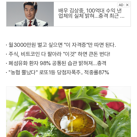
배우 김상중, 100억대 수익 낸
업체의 실체 밝혀…충격 최근 냉
철하고 지적인 이미지로 온 국민
의 사랑을 받는 국민 배우 김상
주씨가
월3000만원 벌고 싶으면 "이 자격증"만 따면 된다.
주식, 비트코인 다 팔아라 "이것" 하면 큰돈 번다!
폐섬유화 환자 98% 공통된 습관 밝혀져…충격
"농협 뿔났다" 로또1등 당첨자폭주.. 적중률87%