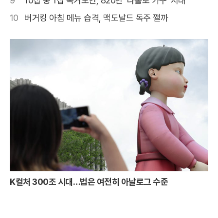
9
10집 중 1집 독거노인, 820만 '나홀로 가구' 시대
10
버거킹 아침 메뉴 습격, 맥도날드 독주 깰까
K컬처 300조 시대…법은 여전히 아날로그 수준