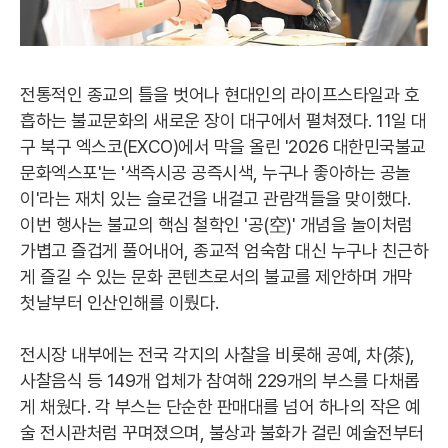
전통적인 종교의 틀을 벗어나 현대인의 라이프스타일과 호
흡하는 불교문화의 새로운 장이 대구에서 펼쳐졌다. 11일 대
구 북구 엑스코(EXCO)에서 막을 올린 '2026 대한민국불교
문화엑스포'는 '색즉시공 공즉시색, 누구나 좋아하는 공놀
이'라는 재치 있는 슬로건을 내걸고 관람객들을 맞이했다.
이번 행사는 불교의 핵심 철학인 '공(空)' 개념을 놀이처럼
가볍고 즐겁게 풀어내어, 종교적 엄숙함 대신 누구나 친근하
게 즐길 수 있는 문화 콘텐츠로서의 불교를 제안하며 개막
첫날부터 인산인해를 이뤘다.
전시장 내부에는 전국 각지의 사찰을 비롯해 공예, 차(茶),
사찰음식 등 149개 업체가 참여해 229개의 부스를 다채롭
게 채웠다. 각 부스는 단순한 판매대를 넘어 하나의 작은 예
술 전시관처럼 꾸며졌으며, 불상과 불화가 걸린 예술전부터