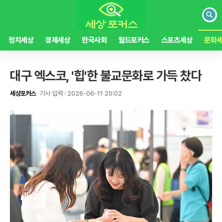
검
색
정치세상
경제세상
한국사회
월드포커스
스포츠세상
문화
대구 엑스코, '힙'한 불교문화로 가득 찼다
세상포커스
기사 입력 : 2026-06-11 20:02