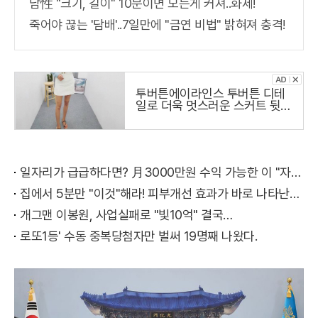
남性 "크기, 길이" 10분이면 모든게 커져..화제!
죽어야 끊는 '담배'..7일만에 "금연 비법" 밝혀져 충격!
투버튼에이라인스 투버튼 디테
일로 더욱 멋스러운 스커트 뒷지
퍼로
일자리가 급급하다면? 月3000만원 수익 가능한 이 "자격증" 주목받고 있어..
집에서 5분만 "이것"해라! 피부개선 효과가 바로 나타난다!!
개그맨 이봉원, 사업실패로 "빛10억" 결국…
로또1등' 수동 중복당첨자만 벌써 19명째 나왔다.