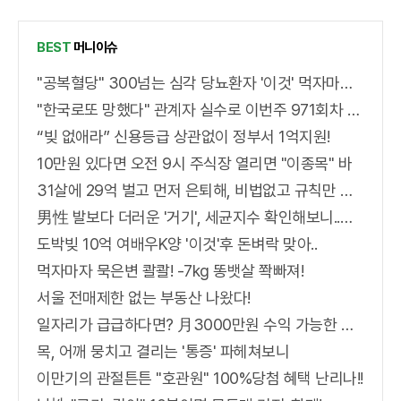
BEST
머니이슈
"공복혈당" 300넘는 심각 당뇨환자 '이것' 먹자마자..바로
"한국로또 망했다" 관계자 실수로 이번주 971회차 번호 6자리 공개!? 꼭 확인해라!
“빚 없애라” 신용등급 상관없이 정부서 1억지원!
10만원 있다면 오전 9시 주식장 열리면 "이종목" 바
31살에 29억 벌고 먼저 은퇴해, 비법없고 규칙만 지켰다!
男性 발보다 더러운 '거기', 세균지수 확인해보니..충격!
도박빚 10억 여배우K양 '이것'후 돈벼락 맞아..
먹자마자 묵은변 콸콸! -7kg 똥뱃살 쫙빠져!
서울 전매제한 없는 부동산 나왔다!
일자리가 급급하다면? 月3000만원 수익 가능한 이 "자격증" 주목받고 있어..
목, 어깨 뭉치고 결리는 '통증' 파헤쳐보니
이만기의 관절튼튼 "호관원" 100%당첨 혜택 난리나!!