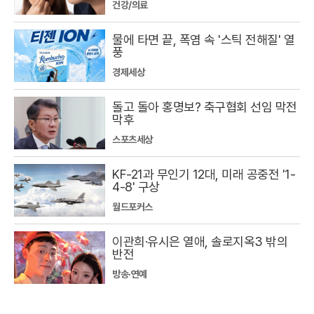
건강/의료
물에 타면 끝, 폭염 속 '스틱 전해질' 열
풍
경제세상
돌고 돌아 홍명보? 축구협회 선임 막전
막후
스포츠세상
KF-21과 무인기 12대, 미래 공중전 '1-
4-8' 구상
월드포커스
이관희·유시은 열애, 솔로지옥3 밖의
반전
방송·연예