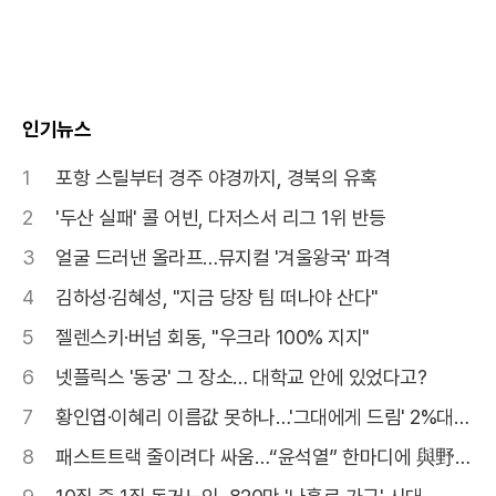
인기뉴스
1
포항 스릴부터 경주 야경까지, 경북의 유혹
2
'두산 실패' 콜 어빈, 다저스서 리그 1위 반등
3
얼굴 드러낸 올라프…뮤지컬 '겨울왕국' 파격
4
김하성·김혜성, "지금 당장 팀 떠나야 산다"
5
젤렌스키·버넘 회동, "우크라 100% 지지"
6
넷플릭스 '동궁' 그 장소… 대학교 안에 있었다고?
7
황인엽·이혜리 이름값 못하나…'그대에게 드림' 2%대
고전
8
패스트트랙 줄이려다 싸움…“윤석열” 한마디에 與野
고성