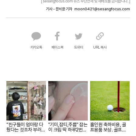
[ sesangfocus.com 뉴스 무단전재 및 재배포를 금지합니다. ]
기사 - 문서윤 기자
moon0421@sesangfocus.com
카카오톡
페이스북
트위터
URL 복사
“친구들이 엄마랑 다
"기미,잡티,주름" 잡는
홀인원 축하비용, 골
퉜다는 것조차 부러워
이 크림 딱 하루2번
프용품 보상. 골프보
요”
발라
험 출시