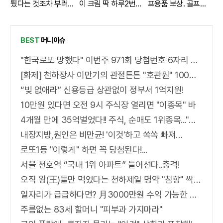
퉜다는 것조차 부러워
이 크림 딱 하루2번
프용품 보상. 골프보
요”
발라
험 출시
BEST
머니이슈
"한국로또 망했다" 이번주 971회 당첨번호 6자리 모두 유출...관계자 실수로 "비상"!
[화제] 천하장사 이만기의 관절튼튼 "호관원" 100%당첨 혜택 난리나!!
“빚 없애라” 신용등급 상관없이 정부서 1억지원!
10만원 있다면 오전 9시 주식장 열리면 "이종목" 바
4개월 만에 35억벌었다!! 주식, 순매도 1위종목..."충격"
내장지방,원인은 비만균! '이것'하고 쏙쏙 빠져…
로또1등 "이렇게" 하면 꼭 당첨된다!...
서울 천호역 “국내 1위 아파트” 들어선다..충격!
오직 왕(王)들만 먹었다는 천하제일 명약 "침향" 싹쓰리 완판!! 왜 난리났나 봤더니..경악!
일자리가 급급하다면? 月3000만원 수익 가능한 이 "자격증" 주목받고 있어..
주름없는 83세 할머니 "피부과 가지마라"