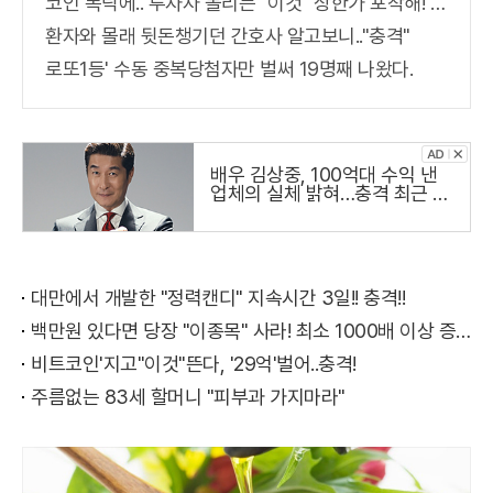
코인 폭락에.. 투자자 몰리는 "이것" 상한가 포착해! 미리 투자..
환자와 몰래 뒷돈챙기던 간호사 알고보니.."충격"
로또1등' 수동 중복당첨자만 벌써 19명째 나왔다.
배우 김상중, 100억대 수익 낸
업체의 실체 밝혀…충격 최근 냉
철하고 지적인 이미지로 온 국민
의 사랑을 받는 국민 배우 김상
주씨가
대만에서 개발한 "정력캔디" 지속시간 3일!! 충격!!
백만원 있다면 당장 "이종목" 사라! 최소 1000배 이상 증가...충격!!
비트코인'지고"이것"뜬다, '29억'벌어..충격!
주름없는 83세 할머니 "피부과 가지마라"