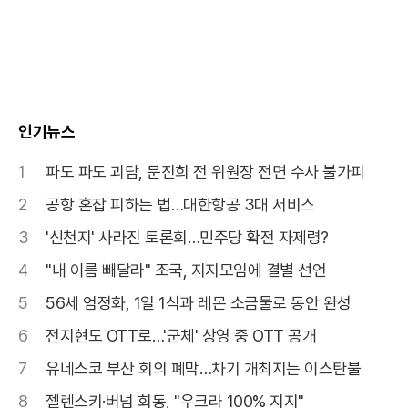
인기뉴스
1
파도 파도 괴담, 문진희 전 위원장 전면 수사 불가피
2
공항 혼잡 피하는 법…대한항공 3대 서비스
3
'신천지' 사라진 토론회…민주당 확전 자제령?
4
"내 이름 빼달라" 조국, 지지모임에 결별 선언
5
56세 엄정화, 1일 1식과 레몬 소금물로 동안 완성
6
전지현도 OTT로…'군체' 상영 중 OTT 공개
7
유네스코 부산 회의 폐막…차기 개최지는 이스탄불
8
젤렌스키·버넘 회동, "우크라 100% 지지"