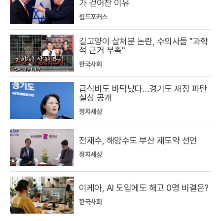
가 걷어찬 이유
월드포커스
길고양이 살처분 논란, 수의사들 "과학
적 근거 부족"
한국사회
급식비도 바닥났다…경기도 재정 파탄
실상 공개
정치세상
전재수, 해양수도 부산 재도약 선언
정치세상
이케아, AI 도입에도 해고 0명 비결은?
한국사회