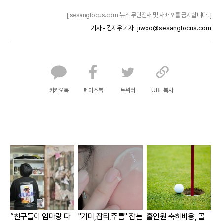
[ sesangfocus.com 뉴스 무단전재 및 재배포를 금지합니다. ]
기사 - 김지우 기자
jiwoo@sesangfocus.com
카카오톡
페이스북
트위터
URL 복사
“친구들이 엄마랑 다
"기미,잡티,주름" 잡는
홀인원 축하비용, 골