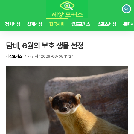
검
색
정치세상
경제세상
한국사회
월드포커스
스포츠세상
문화
담비, 6월의 보호 생물 선정
세상포커스
기사 입력 : 2026-06-05 11:24