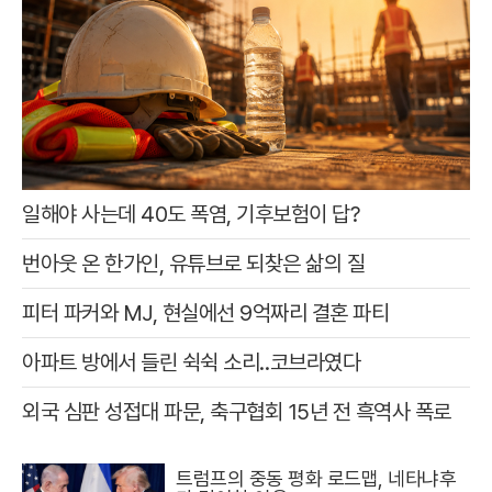
일해야 사는데 40도 폭염, 기후보험이 답?
번아웃 온 한가인, 유튜브로 되찾은 삶의 질
피터 파커와 MJ, 현실에선 9억짜리 결혼 파티
아파트 방에서 들린 쉭쉭 소리‥코브라였다
외국 심판 성접대 파문, 축구협회 15년 전 흑역사 폭로
트럼프의 중동 평화 로드맵, 네타냐후