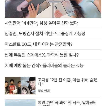
사전판매 144만대, 삼성 폴더블 신화 썼다
임종언, 도핑검사 절차 위반으로 중징계 가능성
아스팔트 60도, 내 타이어는 안전할까?
달에 부딪힌 스페이스X, 과학적 통찰 얻나?
치매 예방 돕는 간식? 플라바놀의 놀라운 효능
고지용 "2년 전 이혼, 아들 위해 숨겼
다"
방송·연예
통영 가면 꼭 봐야 할 낙조, 달아공원