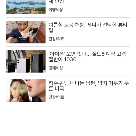
새 단장
여행세상
여름철 모공 해방, 제니가 선택한 뷰티
팁
건강/의료
'아재폰' 오명 벗나… 폴드8 예약 고객
절반이 1030
경제세상
하수구 냄새 나는 남편, 양치 거부가 부
른 비극
건강/의료