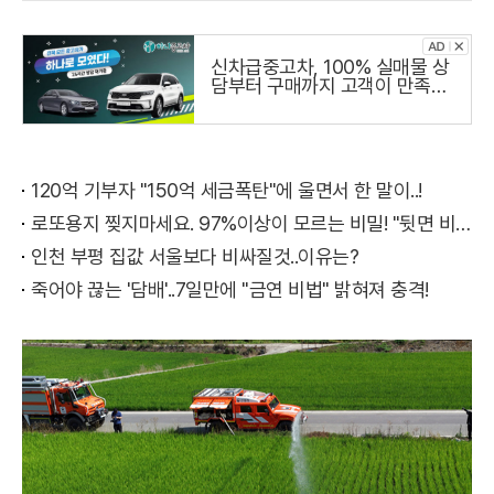
신차급중고차, 100% 실매물 상
담부터 구매까지 고객이 만족하
는 하나중고차
120억 기부자 "150억 세금폭탄"에 울면서 한 말이..!
로또용지 찢지마세요. 97%이상이 모르는 비밀! "뒷면 비추면 번호 보인다!?"
인천 부평 집값 서울보다 비싸질것..이유는?
죽어야 끊는 '담배'..7일만에 "금연 비법" 밝혀져 충격!