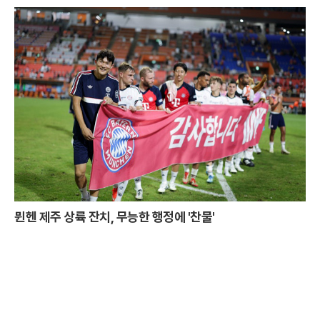
뮌헨 제주 상륙 잔치, 무능한 행정에 '찬물'