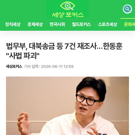
검
색
정치세상
경제세상
한국사회
월드포커스
스포츠세상
문화
법무부, 대북송금 등 7건 재조사…한동훈
"사법 파괴"
세상포커스
기사 입력 : 2026-06-11 12:59