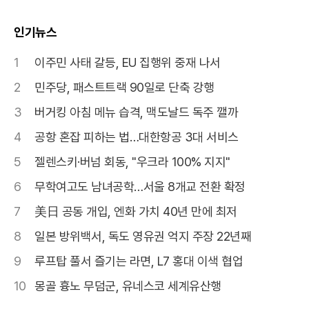
인기뉴스
1
이주민 사태 갈등, EU 집행위 중재 나서
2
민주당, 패스트트랙 90일로 단축 강행
3
버거킹 아침 메뉴 습격, 맥도날드 독주 깰까
4
공항 혼잡 피하는 법…대한항공 3대 서비스
5
젤렌스키·버넘 회동, "우크라 100% 지지"
6
무학여고도 남녀공학…서울 8개교 전환 확정
7
美日 공동 개입, 엔화 가치 40년 만에 최저
8
일본 방위백서, 독도 영유권 억지 주장 22년째
9
루프탑 풀서 즐기는 라면, L7 홍대 이색 협업
10
몽골 흉노 무덤군, 유네스코 세계유산행