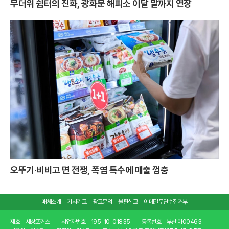
무더위 쉼터의 진화, 광화문 해피소 이달 말까지 연장
오뚜기·비비고 면 전쟁, 폭염 특수에 매출 껑충
매체소개
기사기고
광고문의
불편신고
이메일무단수집거부
제호 - 세상포커스
사업자번호 - 195-10-01835
등록번호 - 부산 아00463