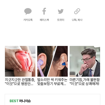
카카오톡
페이스북
트위터
URL 복사
지긋지긋한 관절통증,
말소리만 싹 키워주는
마른기침,가래 불편함
"이것"으로 병원안가
맞춤보청기 무료체험
"이것"으로 상쾌해져!
도 돼..
지원자모집
BEST
머니이슈