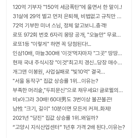
120억 기부자 "150억 세금폭탄"에 울면서 한 말이..!
31살에 29억 벌고 먼저 은퇴해, 비법없고 규칙만 지켰다!
72억 기부한 미녀 스님, 정체 알고보니..충격!
로또 972회 번호 6자리 몽땅 공개, "오늘만" 무료니까 꼭 오늘 확인하세요.
로또1등 "이렇게" 하면 꼭 당첨된다!...
인삼10배, 마늘300배 '이것'먹자마자 "그곳" 땅땅해져..헉!
현재 국내 주식시장 "이것"최고치 경신...당장 매수해라!!
개그맨 이봉원, 사업실패로 "빛10억" 결국…
"서울 동작구" 집값 상승률 1위…이유는?
부족한 머리숱,"두피문신"으로 채우세요! 글로웰의원 의)96837
비x아그라 30배! 60대男도 3번이상 불끈불끈!
남性 "크기, 길이" 10분이면 모든게 커져..화제!
2021년 "당진" 집값 상승률 1위..왜일까?
“고양시 지식산업센터” 1년후 가격 2배 된다..이유는?