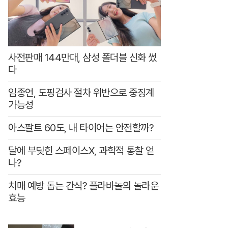
하
는
하
나
사전판매 144만대, 삼성 폴더블 신화 썼
중
다
고
임종언, 도핑검사 절차 위반으로 중징계
차
가능성
아스팔트 60도, 내 타이어는 안전할까?
달에 부딪힌 스페이스X, 과학적 통찰 얻
나?
치매 예방 돕는 간식? 플라바놀의 놀라운
효능