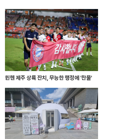
행
뮌헨 제주 상륙 잔치, 무능한 행정에 '찬물'