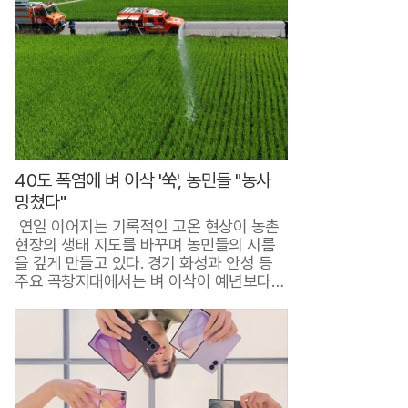
물
상
담
부
터
구
40도 폭염에 벼 이삭 '쑥', 농민들 "농사
매
망쳤다"
까
연일 이어지는 기록적인 고온 현상이 농촌
지
현장의 생태 지도를 바꾸며 농민들의 시름
을 깊게 만들고 있다. 경기 화성과 안성 등
고
주요 곡창지대에서는 벼 이삭이 예년보다
훨씬..
객
이
만
족