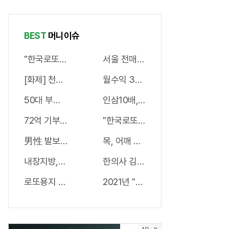
면 된다.
효모샴푸 !!
BEST
머니이슈
"한국로또 망했다" 관계자 실수로 이번주 971회차 번호 6자
서울 전매제한 없는 부동산 나왔다!
[화제] 천하장사 이만기의 관절튼튼 "호관원" 100%당첨 혜
월수익 3000만원 가능하다!? 고수
50대 부부 한알 먹고 침대에서 평균횟수 하루5번?
인삼10배, 마늘300배 '이것'먹자마자
72억 기부한 미녀 스님, 정체 알고보니..충격!
"한국로또 뚫렸다" 이번주 1등번호.."7
男性 발보다 더러운 '거기', 세균지수 확인해보니..충격!
목, 어깨 뭉치고 결리는 '통증' 파헤
내장지방,원인은 비만균! '이것'하고 쏙쏙 빠져…
한의사 김오곤 "2주 -17kg 감량법" 
로또용지 뒷면 확인하니 1등당첨 비밀열쇠 발견돼
2021년 "당진" 집값 상승률 1위..왜