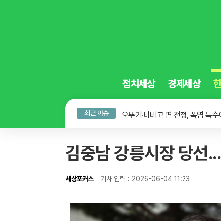
정치세상
경제세상
뮌헨 제주 상륙 잔치, 무능한 행정에
무더위 쉼터의 진화, 광화문 해피
오뚜기·비비고 면 전쟁, 폭염 특수
최근 이슈
뮌헨 제주 상륙 잔치, 무능한 행정에
김중남 강릉시장 당선..
세상포커스
기사 입력 : 2026-06-04 11:23