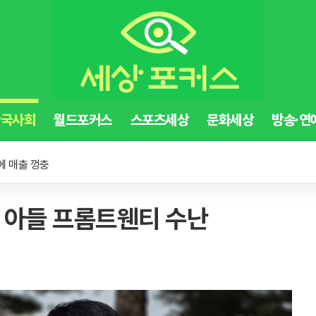
한국사회
월드포커스
스포츠세상
문화세상
방송·연
 '찬물'
소 이달 말까지 연장
에 매출 껑충
 '찬물'
. 아들 프롬트웬티 수난