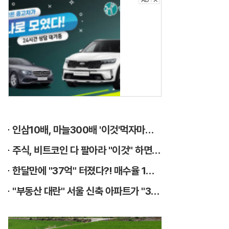
신
차
급
중
고
차
,
인삼10배, 마늘300배 '이것'먹자마자 "그곳" 땅땅해져..헉!
1
주식, 비트코인 다 팔아라 "이것" 하면 큰돈 번다!
0
한달만에 "37억" 터졌다?! 매수율 1위..."이종목" 당장사라!
0
"부동산 대란" 서울 신축 아파트가 "3억?"
%
실
매