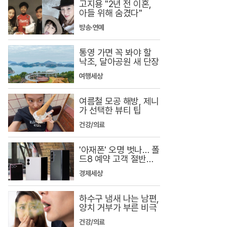
고지용 "2년 전 이혼,
아들 위해 숨겼다"
방송·연예
통영 가면 꼭 봐야 할
낙조, 달아공원 새 단장
여행세상
여름철 모공 해방, 제니
가 선택한 뷰티 팁
건강/의료
'아재폰' 오명 벗나… 폴
드8 예약 고객 절반이 1
030
경제세상
하수구 냄새 나는 남편,
양치 거부가 부른 비극
건강/의료