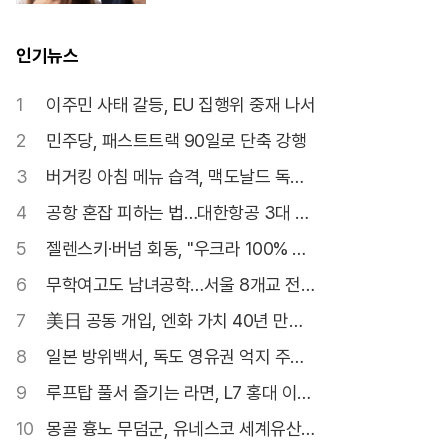
인기뉴스
1
이주민 사태 갈등, EU 집행위 중재 나서
2
민주당, 패스트트랙 90일로 단축 강행
3
버거킹 아침 메뉴 습격, 맥도날드 독주
깰까
4
공항 혼잡 피하는 법…대한항공 3대 서
비스
5
젤렌스키·버넘 회동, "우크라 100% 지
지"
6
무학여고도 남녀공학…서울 8개교 전환
확정
7
美日 공동 개입, 엔화 가치 40년 만에
최저
8
일본 방위백서, 독도 영유권 억지 주장
22년째
9
루프탑 풀서 즐기는 라면, L7 홍대 이색
협업
10
몽골 흉노 무덤군, 유네스코 세계유산