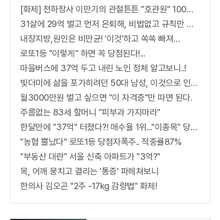
[화제] 천하장사 이만기의 관절튼튼 "호관원" 100%당첨 혜택 난리나!!
31살에 29억 벌고 먼저 은퇴해, 비법없고 규칙만 지켰다!
내장지방,원인은 비만균! '이것'하고 쏙쏙 빠져…
로또1등 "이렇게" 하면 꼭 당첨된다!...
마을버스에 37억 두고 내린 노인 정체 알고보니..!
빚더미에 삶을 포가히려던 50대 남성, 이것으로 인생역전
월3000만원 벌고 싶으면 "이 자격증"만 따면 된다.
주름없는 83세 할머니 "피부과 가지마라"
한달만에 "37억" 터졌다?! 매수율 1위..."이종목" 당장사라!
"농협 뿔났다" 로또1등 당첨자폭주.. 적중률87%
"부동산 대란" 서울 신축 아파트가 "3억?"
목, 어깨 뭉치고 결리는 '통증' 파헤쳐보니
한의사 김오곤 "2주 -17kg 감량법" 화제!