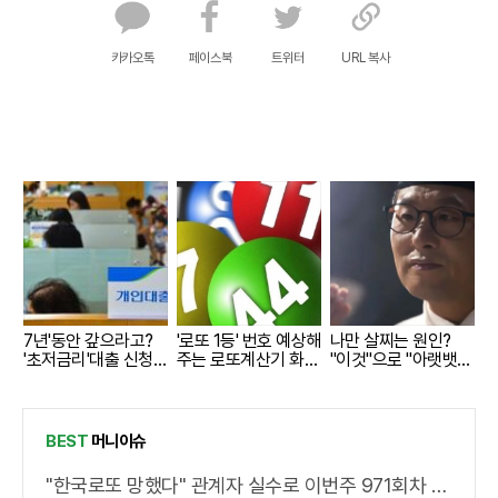
카카오톡
페이스북
트위터
URL 복사
7년'동안 갚으라고?
'로또 1등' 번호 예상해
나만 살찌는 원인?
'초저금리'대출 신청자
주는 로또계산기 화
"이것"으로 "아랫뱃
몰렸다.
제!
살,옆구리" 다 빠진다!
BEST
머니이슈
"한국로또 망했다" 관계자 실수로 이번주 971회차 번호 6자리 공개!? 꼭 확인해라!