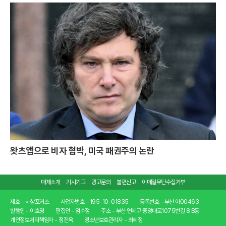
왓츠앱으로 비자 협박, 미국 패권주의 논란
매체소개
기사기고
광고문의
불편신고
이메일무단수집거부
제호 - 세상포커스
사업자번호 - 195-10-01835
등록번호 - 부산 아00463
발행인 - 이호명
편집인 - 임수정
주소 - 부산 연제구 중앙대로1075번길 8 B동
개인정보처리책임자 - 정진욱
청소년보호관리자 - 최혜정