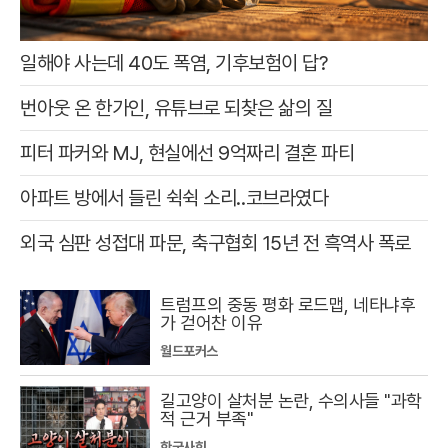
일해야 사는데 40도 폭염, 기후보험이 답?
번아웃 온 한가인, 유튜브로 되찾은 삶의 질
피터 파커와 MJ, 현실에선 9억짜리 결혼 파티
아파트 방에서 들린 쉭쉭 소리‥코브라였다
외국 심판 성접대 파문, 축구협회 15년 전 흑역사 폭로
트럼프의 중동 평화 로드맵, 네타냐후
가 걷어찬 이유
월드포커스
길고양이 살처분 논란, 수의사들 "과학
적 근거 부족"
한국사회