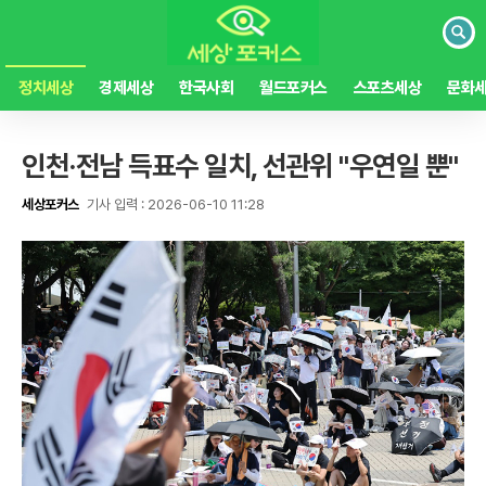
검
색
정치세상
경제세상
한국사회
월드포커스
스포츠세상
문화
인천·전남 득표수 일치, 선관위 "우연일 뿐"
세상포커스
기사 입력 : 2026-06-10 11:28