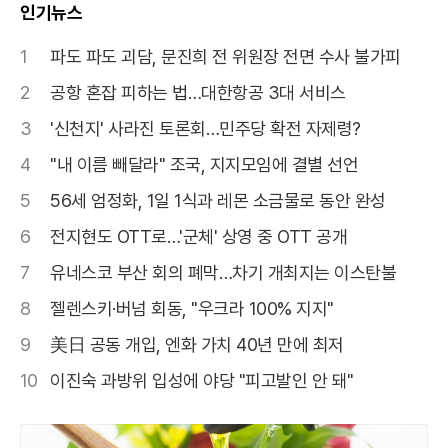
인기뉴스
1
파도 파도 괴담, 문진희 전 위원장 전면 수사 불가피
2
공항 혼잡 피하는 법…대한항공 3대 서비스
3
'신천지' 사라진 토론회…민주당 확전 자제령?
4
"내 이름 빼달라" 조국, 지지모임에 결별 선언
5
56세 엄정화, 1일 1식과 레몬 소금물로 동안 완성
6
전지현도 OTT로…'군체' 상영 중 OTT 공개
7
유네스코 부산 회의 폐막…차기 개최지는 이스탄불
8
젤렌스키·버넘 회동, "우크라 100% 지지"
9
美日 공동 개입, 엔화 가치 40년 만에 최저
10
이진숙 과방위 입성에 야당 "피고발인 안 돼"