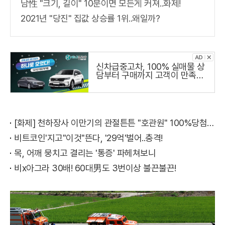
남性 "크기, 길이" 10분이면 모든게 커져..화제!
2021년 "당진" 집값 상승률 1위..왜일까?
신차급중고차, 100% 실매물 상
담부터 구매까지 고객이 만족하
는 하나중고차
[화제] 천하장사 이만기의 관절튼튼 "호관원" 100%당첨 혜택 난리나!!
비트코인'지고"이것"뜬다, '29억'벌어..충격!
목, 어깨 뭉치고 결리는 '통증' 파헤쳐보니
비x아그라 30배! 60대男도 3번이상 불끈불끈!