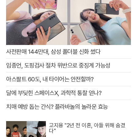
사전판매 144만대, 삼성 폴더블 신화 썼다
임종언, 도핑검사 절차 위반으로 중징계 가능성
아스팔트 60도, 내 타이어는 안전할까?
달에 부딪힌 스페이스X, 과학적 통찰 얻나?
치매 예방 돕는 간식? 플라바놀의 놀라운 효능
고지용 "2년 전 이혼, 아들 위해 숨겼
다"