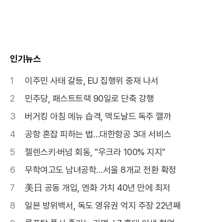
인기뉴스
1
이주민 사태 갈등, EU 집행위 중재 나서
2
민주당, 패스트트랙 90일로 단축 강행
3
버거킹 아침 메뉴 습격, 맥도날드 독주 깰까
4
공항 혼잡 피하는 법…대한항공 3대 서비스
5
젤렌스키·버넘 회동, "우크라 100% 지지"
6
무학여고도 남녀공학…서울 8개교 전환 확정
7
美日 공동 개입, 엔화 가치 40년 만에 최저
8
일본 방위백서, 독도 영유권 억지 주장 22년째