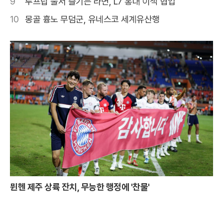
9
루프탑 풀서 즐기는 라면, L7 홍대 이색 협업
10
몽골 흉노 무덤군, 유네스코 세계유산행
뮌헨 제주 상륙 잔치, 무능한 행정에 '찬물'