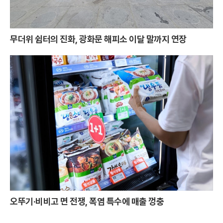
무더위 쉼터의 진화, 광화문 해피소 이달 말까지 연장
오뚜기·비비고 면 전쟁, 폭염 특수에 매출 껑충