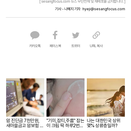
[ sesangfocus.com 뉴스 무단전재 및 재배포를 금지합니다. ]
기사 - 나혜지 기자
hyeji@sesangfocus.com
카카오톡
페이스북
트위터
URL 복사
암 진단금 7천만원,
"기미,잡티,주름" 잡는
나는 대한민국 상위
새마을금고 암보험 출
이 크림 딱 하루2번
몇% 상류층일까?
시
발라