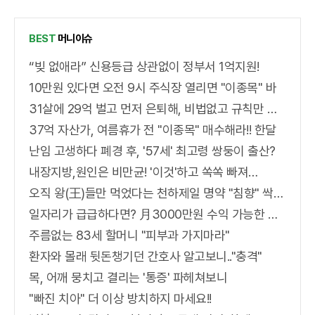
BEST
머니이슈
“빚 없애라” 신용등급 상관없이 정부서 1억지원!
10만원 있다면 오전 9시 주식장 열리면 "이종목" 바
31살에 29억 벌고 먼저 은퇴해, 비법없고 규칙만 지켰다!
37억 자산가, 여름휴가 전 "이종목" 매수해라!! 한달
난임 고생하다 폐경 후, '57세' 최고령 쌍둥이 출산?
내장지방,원인은 비만균! '이것'하고 쏙쏙 빠져…
오직 왕(王)들만 먹었다는 천하제일 명약 "침향" 싹쓰리 완판!! 왜 난리났나 봤더니..경악!
일자리가 급급하다면? 月3000만원 수익 가능한 이 "자격증" 주목받고 있어..
주름없는 83세 할머니 "피부과 가지마라"
환자와 몰래 뒷돈챙기던 간호사 알고보니.."충격"
목, 어깨 뭉치고 결리는 '통증' 파헤쳐보니
"빠진 치아" 더 이상 방치하지 마세요!!