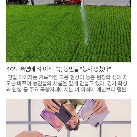
40도 폭염에 벼 이삭 '쑥', 농민들 "농사 망쳤다"
연일 이어지는 기록적인 고온 현상이 농촌 현장의 생태 지
도를 바꾸며 농민들의 시름을 깊게 만들고 있다. 경기 화성
과 안성 등 주요 곡창지대에서는 벼 이삭이 예년보다 훨씬..