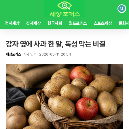
검
색
정치세상
경제세상
한국사회
월드포커스
스포츠세상
문화
감자 옆에 사과 한 알, 독성 막는 비결
세상포커스
기사 입력 : 2026-06-11 20:54