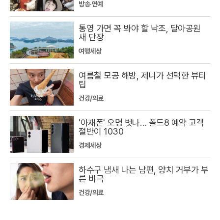
방송·연예
통영 가면 꼭 봐야 할 낙조, 달아공원
새 단장
여행세상
여름철 모공 해방, 제니가 선택한 뷰티
팁
건강/의료
'아재폰' 오명 벗나… 폴드8 예약 고객
절반이 1030
경제세상
하수구 냄새 나는 남편, 양치 거부가 부
른 비극
건강/의료