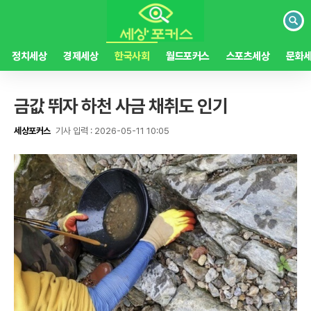
검
색
정치세상
경제세상
한국사회
월드포커스
스포츠세상
문화
금값 뛰자 하천 사금 채취도 인기
세상포커스
기사 입력 : 2026-05-11 10:05