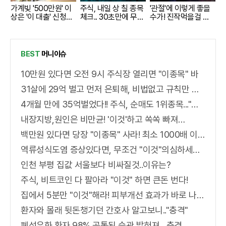
가계빚 '500만원' 이
주식, 내일 상 칠 종목
'관절'에 이렇게 좋을
상은 '이 대출' 신청해
체크.. 30초만에 무료
수가! 진작먹을걸 그
라!
로
랬어요!
BEST
머니이슈
10만원 있다면 오전 9시 주식장 열리면 "이종목" 바
31살에 29억 벌고 먼저 은퇴해, 비법없고 규칙만 지켰다!
4개월 만에 35억벌었다!! 주식, 순매도 1위종목..."충격"
내장지방,원인은 비만균! '이것'하고 쏙쏙 빠져…
백만원 있다면 당장 "이종목" 사라! 최소 1000배 이상 증가...충격!!
역류성식도염 증상있다면, 무조건 "이것"의심하세요. 간단치료법 나왔다!
인천 부평 집값 서울보다 비싸질것..이유는?
주식, 비트코인 다 팔아라 "이것" 하면 큰돈 번다!
집에서 5분만 "이것"해라! 피부개선 효과가 바로 나타난다!!
환자와 몰래 뒷돈챙기던 간호사 알고보니.."충격"
폐섬유화 환자 98% 공통된 습관 밝혀져…충격