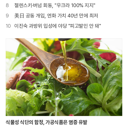
8
젤렌스키·버넘 회동, "우크라 100% 지지"
9
美日 공동 개입, 엔화 가치 40년 만에 최저
10
이진숙 과방위 입성에 야당 "피고발인 안 돼"
식물성 식단의 함정, 가공식품은 염증 유발