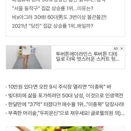
"서울 동작구" 집값 상승률 1위…이유는?
비x아그라 30배! 60대男도 3번이상 불끈불끈!
2021년 "당진" 집값 상승률 1위..왜일까?
투버튼에이라인스 투버튼 디테
일로 더욱 멋스러운 스커트 뒷지
퍼로
10만원 있다면 오전 9시 주식장 열리면 "이종목" 바
빚더미에 삶을 포가히려던 50대 남성, 이것으로 인생역전
한달만에 "37억" 터졌다?! 매수율 1위..."이종목" 당장사라!
부족한 머리숱,"두피문신"으로 채우세요! 글로웰의원 의)96837