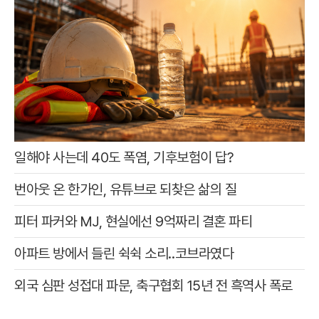
일해야 사는데 40도 폭염, 기후보험이 답?
번아웃 온 한가인, 유튜브로 되찾은 삶의 질
피터 파커와 MJ, 현실에선 9억짜리 결혼 파티
아파트 방에서 들린 쉭쉭 소리‥코브라였다
외국 심판 성접대 파문, 축구협회 15년 전 흑역사 폭로