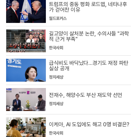
트럼프의 중동 평화 로드맵, 네타냐후
가 걷어찬 이유
월드포커스
길고양이 살처분 논란, 수의사들 "과학
적 근거 부족"
한국사회
급식비도 바닥났다…경기도 재정 파탄
실상 공개
정치세상
전재수, 해양수도 부산 재도약 선언
정치세상
이케아, AI 도입에도 해고 0명 비결은?
한국사회