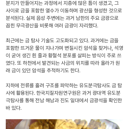
분지가 만들어지는 과정에서 지층에 많은 틈이 생겼고, 그
사이로 금을 포함한 열수가 이동하며 광산을 형성한 것으로
분석된다. 실제 음성 주변에는 과거 남한의 주요 금광으로
꼽힌 무극광산을 비롯해 여러 금광이 자리했다.
최근에는 금 탐사 기술도 고도화되고 있다. 과거에는 금을
포함한 뜨거운 물이 지나가며 변질시킨 암석을 찾거나, 석영
이 굳어 생긴 흰 줄과 황철석 분포를 살피는 방식이 주로 쓰
였다. 또 하천에서 발견되는 사금의 위치를 따라 올라가 원
래 금이 있던 암석을 추적하기도 한다.
지하에 전류를 흘려 구조를 파악하는 유도분극탐사도 금 탐
사에 활용된다. 한국지질자원연구원은 과거 광대역 유도분
극탐사를 통해 전남 해남과 진도 일대에서 금광석을 확인한
바 있다.