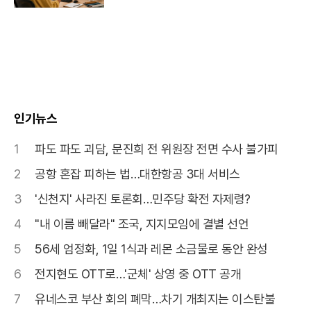
인기뉴스
1
파도 파도 괴담, 문진희 전 위원장 전면 수사 불가피
2
공항 혼잡 피하는 법…대한항공 3대 서비스
3
'신천지' 사라진 토론회…민주당 확전 자제령?
4
"내 이름 빼달라" 조국, 지지모임에 결별 선언
5
56세 엄정화, 1일 1식과 레몬 소금물로 동안 완성
6
전지현도 OTT로…'군체' 상영 중 OTT 공개
7
유네스코 부산 회의 폐막…차기 개최지는 이스탄불