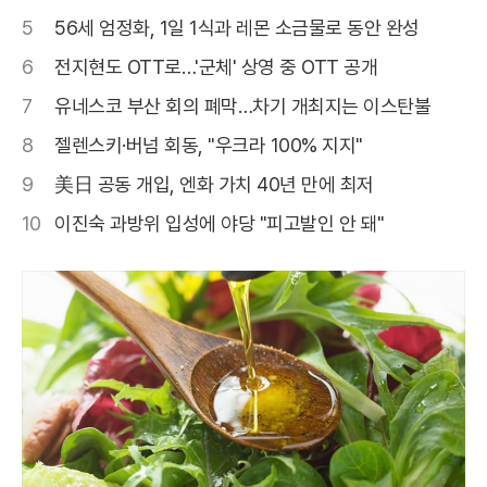
5
56세 엄정화, 1일 1식과 레몬 소금물로 동안 완성
6
전지현도 OTT로…'군체' 상영 중 OTT 공개
7
유네스코 부산 회의 폐막…차기 개최지는 이스탄불
8
젤렌스키·버넘 회동, "우크라 100% 지지"
9
美日 공동 개입, 엔화 가치 40년 만에 최저
10
이진숙 과방위 입성에 야당 "피고발인 안 돼"