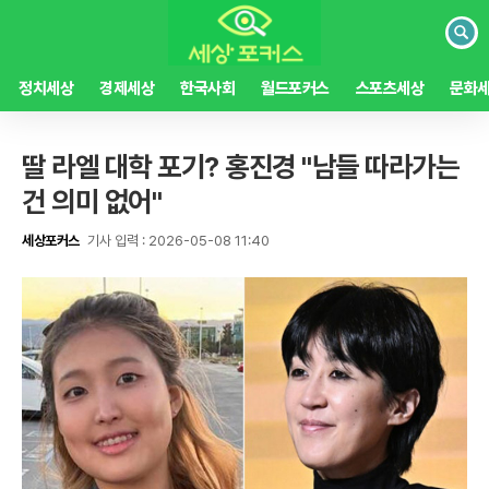
검
색
정치세상
경제세상
한국사회
월드포커스
스포츠세상
문화
딸 라엘 대학 포기? 홍진경 "남들 따라가는
건 의미 없어"
세상포커스
기사 입력 : 2026-05-08 11:40