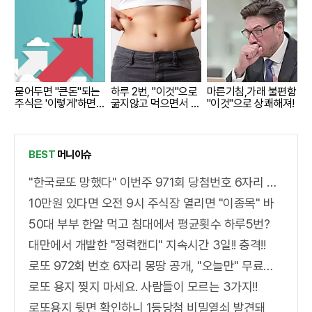
묻어두면 "큰돈"되는
하루 2번, "이것"으로
마른기침,가래 불편함
주식은 '이렇게'하면
굶지않고 먹으면서 빼
"이것"으로 상쾌해져!
된다.
자!
BEST
머니이슈
"한국로또 망했다" 이번주 971회 당첨번호 6자리 모두 유출...관계자 실수로 "비상"!
10만원 있다면 오전 9시 주식장 열리면 "이종목" 바
50대 부부 한알 먹고 침대에서 평균횟수 하루5번?
대만에서 개발한 "정력캔디" 지속시간 3일!! 충격!!
로또 972회 번호 6자리 몽땅 공개, "오늘만" 무료니까 꼭 오늘 확인하세요.
로또 용지 찢지 마세요. 사람들이 모르는 3가지!!
로또용지 뒷면 확인하니 1등당첨 비밀열쇠 발견돼