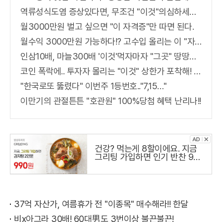
역류성식도염 증상있다면, 무조건 "이것"의심하세요. 간단치료법 나왔다!
월3000만원 벌고 싶으면 "이 자격증"만 따면 된다.
월수익 3000만원 가능하다!? 고수입 올리는 이 "자격증"에 몰리는 이유 알고보니…
인삼10배, 마늘300배 '이것'먹자마자 "그곳" 땅땅해져..헉!
코인 폭락에.. 투자자 몰리는 "이것" 상한가 포착해! 미리 투자..
"한국로또 뚫렸다" 이번주 1등번호.."7,15…"
이만기의 관절튼튼 "호관원" 100%당첨 혜택 난리나!!
건강? 먹는게 8할이에요. 지금
그리팅 가입하면 인기 반찬 990
원
37억 자산가, 여름휴가 전 "이종목" 매수해라!! 한달
비x아그라 30배! 60대男도 3번이상 불끈불끈!