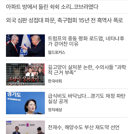
아파트 방에서 들린 쉭쉭 소리‥코브라였다
외국 심판 성접대 파문, 축구협회 15년 전 흑역사 폭로
트럼프의 중동 평화 로드맵, 네타냐후
가 걷어찬 이유
월드포커스
길고양이 살처분 논란, 수의사들 "과학
적 근거 부족"
한국사회
급식비도 바닥났다…경기도 재정 파탄
실상 공개
정치세상
전재수, 해양수도 부산 재도약 선언