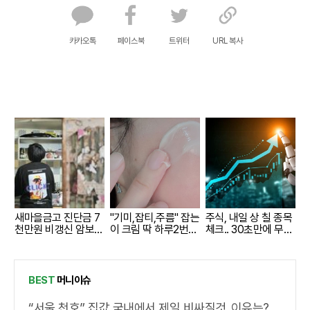
카카오톡
페이스북
트위터
URL 복사
새마을금고 진단금 7
"기미,잡티,주름" 잡는
주식, 내일 상 칠 종목
천만원 비갱신 암보험
이 크림 딱 하루2번
체크.. 30초만에 무료
출시
발라
로
BEST
머니이슈
“서울 천호” 집값 국내에서 제일 비싸질것..이유는?