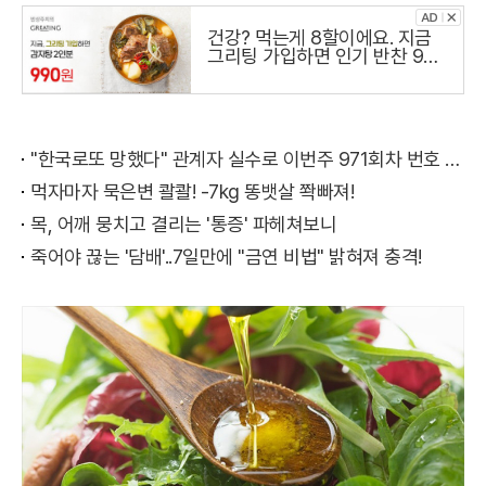
건강? 먹는게 8할이에요. 지금
그리팅 가입하면 인기 반찬 990
원
"한국로또 망했다" 관계자 실수로 이번주 971회차 번호 6자리 공개!? 꼭 확인해라!
먹자마자 묵은변 콸콸! -7kg 똥뱃살 쫙빠져!
목, 어깨 뭉치고 결리는 '통증' 파헤쳐보니
죽어야 끊는 '담배'..7일만에 "금연 비법" 밝혀져 충격!