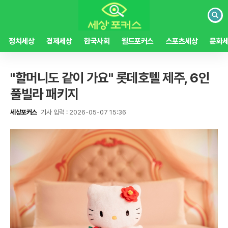
검
색
정치세상
경제세상
한국사회
월드포커스
스포츠세상
문화
"할머니도 같이 가요" 롯데호텔 제주, 6인
풀빌라 패키지
세상포커스
기사 입력 : 2026-05-07 15:36