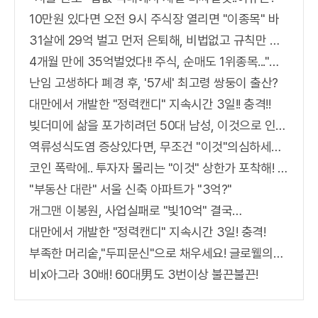
10만원 있다면 오전 9시 주식장 열리면 "이종목" 바
31살에 29억 벌고 먼저 은퇴해, 비법없고 규칙만 지켰다!
4개월 만에 35억벌었다!! 주식, 순매도 1위종목..."충격"
난임 고생하다 폐경 후, '57세' 최고령 쌍둥이 출산?
대만에서 개발한 "정력캔디" 지속시간 3일!! 충격!!
빚더미에 삶을 포가히려던 50대 남성, 이것으로 인생역전
역류성식도염 증상있다면, 무조건 "이것"의심하세요. 간단치료법 나왔다!
코인 폭락에.. 투자자 몰리는 "이것" 상한가 포착해! 미리 투자..
"부동산 대란" 서울 신축 아파트가 "3억?"
개그맨 이봉원, 사업실패로 "빛10억" 결국…
대만에서 개발한 "정력캔디" 지속시간 3일! 충격!
부족한 머리숱,"두피문신"으로 채우세요! 글로웰의원 의)96837
비x아그라 30배! 60대男도 3번이상 불끈불끈!