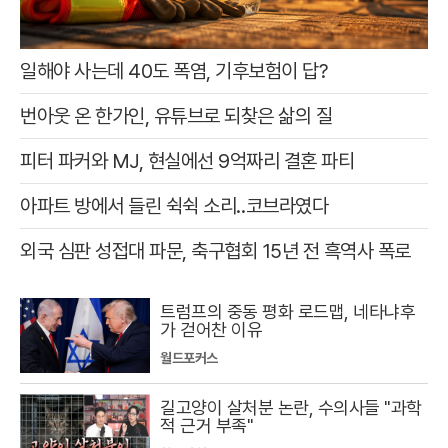
일해야 사는데 40도 폭염, 기후보험이 답?
번아웃 온 한가인, 유튜브로 되찾은 삶의 질
피터 파커와 MJ, 현실에선 9억짜리 결혼 파티
아파트 방에서 들린 쉭쉭 소리‥코브라였다
외국 심판 성접대 파문, 축구협회 15년 전 흑역사 폭로
트럼프의 중동 평화 로드맵, 네타냐후
가 걷어찬 이유
월드포커스
길고양이 살처분 논란, 수의사들 "과학
적 근거 부족"