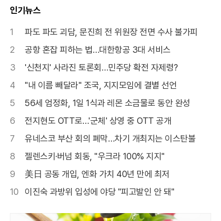
인기뉴스
1
파도 파도 괴담, 문진희 전 위원장 전면 수사 불가피
2
공항 혼잡 피하는 법…대한항공 3대 서비스
3
'신천지' 사라진 토론회…민주당 확전 자제령?
4
"내 이름 빼달라" 조국, 지지모임에 결별 선언
5
56세 엄정화, 1일 1식과 레몬 소금물로 동안 완성
6
전지현도 OTT로…'군체' 상영 중 OTT 공개
7
유네스코 부산 회의 폐막…차기 개최지는 이스탄불
8
젤렌스키·버넘 회동, "우크라 100% 지지"
9
美日 공동 개입, 엔화 가치 40년 만에 최저
10
이진숙 과방위 입성에 야당 "피고발인 안 돼"