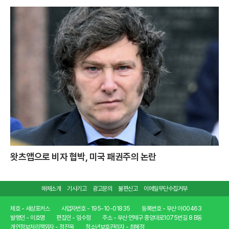
왓츠앱으로 비자 협박, 미국 패권주의 논란
매체소개
기사기고
광고문의
불편신고
이메일무단수집거부
제호 - 세상포커스
사업자번호 - 195-10-01835
등록번호 - 부산 아00463
발행인 - 이호명
편집인 - 임수정
주소 - 부산 연제구 중앙대로1075번길 8 B동
개인정보처리책임자 - 정진욱
청소년보호관리자 - 최혜정