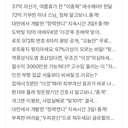
37억 자산가, 여름휴가 전 "이종목" 매수해라!! 한달
72억 기부한 미녀 스님, 정체 알고보니..충격!
대만에서 개발한 "정력캔디" 지속시간 3일!! 충격!!
도박빚 10억 여배우K양 '이것'후 돈벼락 맞아..
로또 972회 번호 6자리 몽땅 공개, "오늘만" 무료니까 꼭 오늘 확인하세요.
로또용지 찢지마세요. 97%이상이 모르는 비밀! "뒷면 비추면 번호 보인다!?"
역류성식도염 증상있다면, 무조건 "이것"의심하세요. 간단치료법 나왔다!
월수익 3000만원 가능하다!? 고수입 올리는 이 "자격증"에 몰리는 이유 알고보니…
인천 부평 집값 서울보다 비싸질것..이유는?
집에서 5분만 "이것"해라! 피부개선 효과가 바로 나타난다!!
환자와 몰래 뒷돈챙기던 간호사 알고보니.."충격"
개그맨 이봉원, 사업실패로 "빛10억" 결국…
대만에서 개발한 "정력캔디" 지속시간 3일! 충격!
부족한 머리숱,"두피문신"으로 채우세요! 글로웰의원 의)96837