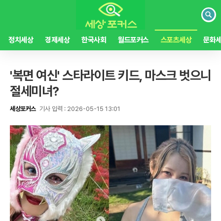
검
색
정치세상
경제세상
한국사회
월드포커스
스포츠세상
문화
'복면 여신' 스타라이트 키드, 마스크 벗으니
절세미녀?
세상포커스
기사 입력 : 2026-05-15 13:01