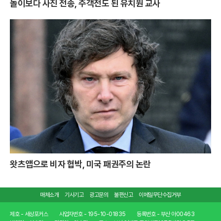
놀이보다 사진 전송, 주객전도 된 유치원 교사
왓츠앱으로 비자 협박, 미국 패권주의 논란
매체소개
기사기고
광고문의
불편신고
이메일무단수집거부
제호 - 세상포커스
사업자번호 - 195-10-01835
등록번호 - 부산 아00463