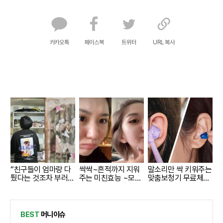
카카오톡
페이스북
트위터
URL 복사
“친구들이 엄마랑 다
싹싹~흔적까지 지워
말소리만 싹 키워주는
퉜다는 것조차 부러워
주는 미친효능 ~모공
맞춤보청기 무료체험
요”
크림
지원자모집
BEST
머니이슈