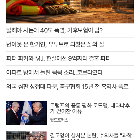
일해야 사는데 40도 폭염, 기후보험이 답?
번아웃 온 한가인, 유튜브로 되찾은 삶의 질
피터 파커와 MJ, 현실에선 9억짜리 결혼 파티
아파트 방에서 들린 쉭쉭 소리‥코브라였다
외국 심판 성접대 파문, 축구협회 15년 전 흑역사 폭로
트럼프의 중동 평화 로드맵, 네타냐후
가 걷어찬 이유
월드포커스
길고양이 살처분 논란, 수의사들 "과학