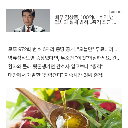
배우 김상중, 100억대 수익 낸
업체의 실체 밝혀…충격 최근 냉
철하고 지적인 이미지로 온 국민
의 사랑을 받는 국민 배우 김상
주씨가
로또 972회 번호 6자리 몽땅 공개, "오늘만" 무료니까 꼭 오늘 확인하세요.
역류성식도염 증상있다면, 무조건 "이것"의심하세요. 간단치료법 나왔다!
환자와 몰래 뒷돈챙기던 간호사 알고보니.."충격"
대만에서 개발한 "정력캔디" 지속시간 3일! 충격!