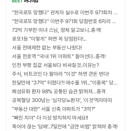
BEST
머니이슈
"한국로또 망했다" 관계자 실수로 이번주 971회차 번호 6자리 공개!? 꼭 확인해라!
"한국로또 망했다" 이번주 971회 당첨번호 6자리 모두 유출...관계자 실수로 "비상"!
72억 기부한 미녀 스님, 정체 알고보니..충격!
로또1등 "이렇게" 하면 꼭 당첨된다!...
서울 전매제한 없는 부동산 나왔다!
서울 천호역 “국내 1위 아파트” 들어선다..충격!
인천 부평 집값 서울보다 비싸질것..이유는?
주식, 비트코인 다 팔아라 "이것" 하면 큰돈 번다!
한달만에 "37억" 터졌다?! 매수율 1위..."이종목" 당장사라!
폐섬유화 환자 98% 공통된 습관 밝혀져…충격
공복혈당 300넘는 '심각당뇨환자', '이것'먹자마자
"부동산 대란" 서울 신축 아파트가 "3억?"
"빠진 치아" 더 이상 방치하지 마세요!!
죽어야 끊는 '담배'..7일만에 "금연 비법" 밝혀져 충격!