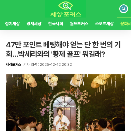
검
색
정치세상
경제세상
한국사회
월드포커스
스포츠세상
문화
47만 포인트 베팅해야 얻는 단 한 번의 기
회…박세리와의 '황제 골프' 뭐길래?
세상포커스
기사 입력 : 2025-12-12 20:32