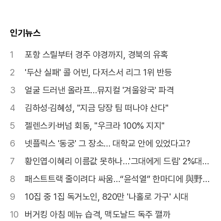
인기뉴스
1
포항 스릴부터 경주 야경까지, 경북의 유혹
2
'두산 실패' 콜 어빈, 다저스서 리그 1위 반등
3
얼굴 드러낸 올라프…뮤지컬 '겨울왕국' 파격
4
김하성·김혜성, "지금 당장 팀 떠나야 산다"
5
젤렌스키·버넘 회동, "우크라 100% 지지"
6
넷플릭스 '동궁' 그 장소… 대학교 안에 있었다고?
7
황인엽·이혜리 이름값 못하나…'그대에게 드림' 2%대
고전
8
패스트트랙 줄이려다 싸움…“윤석열” 한마디에 與野
고성
9
10집 중 1집 독거노인, 820만 '나홀로 가구' 시대
10
버거킹 아침 메뉴 습격, 맥도날드 독주 깰까