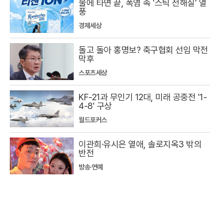
물에 타면 끝, 폭염 속 '스틱 전해질' 열
풍
경제세상
돌고 돌아 홍명보? 축구협회 선임 막전
막후
스포츠세상
KF-21과 무인기 12대, 미래 공중전 '1-
4-8' 구상
월드포커스
이관희·유시은 열애, 솔로지옥3 밖의
반전
방송·연예