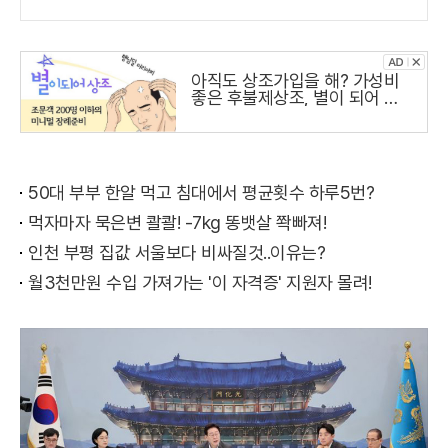
아직도 상조가입을 해? 가성비
좋은 후불제상조, 별이 되어 상
조
50대 부부 한알 먹고 침대에서 평균횟수 하루5번?
먹자마자 묵은변 콸콸! -7kg 똥뱃살 쫙빠져!
인천 부평 집값 서울보다 비싸질것..이유는?
월3천만원 수입 가져가는 '이 자격증' 지원자 몰려!