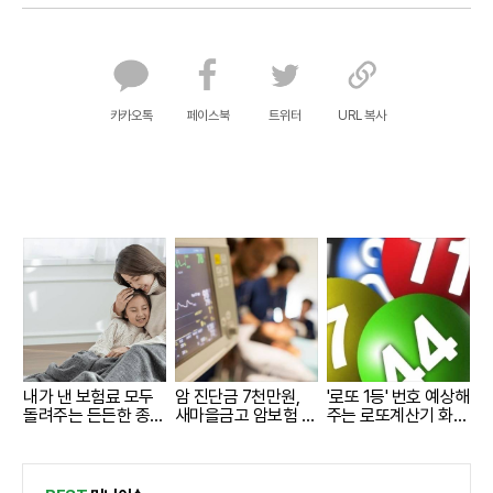
카카오톡
페이스북
트위터
URL 복사
내가 낸 보험료 모두
암 진단금 7천만원,
'로또 1등' 번호 예상해
돌려주는 든든한 종신
새마을금고 암보험 출
주는 로또계산기 화
보험
시
제!