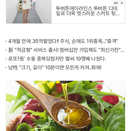
투버튼에이라인스 투버튼 디테
일로 더욱 멋스러운 스커트 뒷지
퍼로
4개월 만에 35억벌었다!! 주식, 순매도 1위종목..."충격"
新 "적금형" 서비스 출시! 멤버십만 가입해도 "최신가전" 선착순 100% 무료 경품지원!!
로또1등' 수동 중복당첨자만 벌써 19명째 나왔다.
남性 "크기, 길이" 10분이면 모든게 커져..화제!