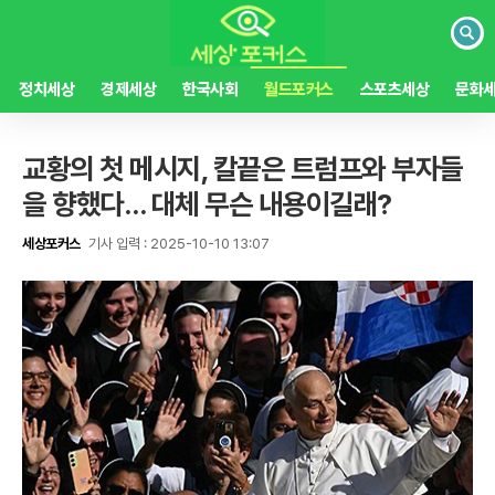
검
색
정치세상
경제세상
한국사회
월드포커스
스포츠세상
문화
교황의 첫 메시지, 칼끝은 트럼프와 부자들
을 향했다… 대체 무슨 내용이길래?
세상포커스
기사 입력 : 2025-10-10 13:07