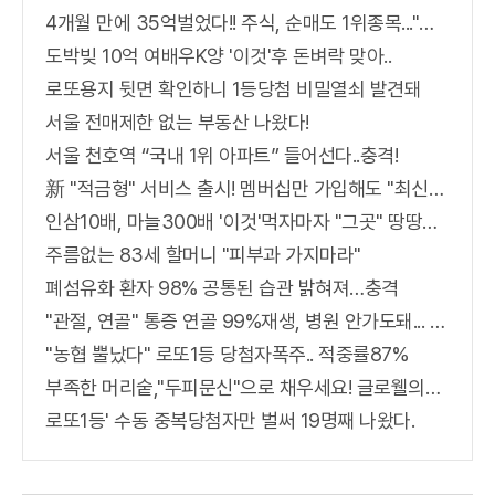
4개월 만에 35억벌었다!! 주식, 순매도 1위종목..."충격"
도박빚 10억 여배우K양 '이것'후 돈벼락 맞아..
로또용지 뒷면 확인하니 1등당첨 비밀열쇠 발견돼
서울 전매제한 없는 부동산 나왔다!
서울 천호역 “국내 1위 아파트” 들어선다..충격!
新 "적금형" 서비스 출시! 멤버십만 가입해도 "최신가전" 선착순 100% 무료 경품지원!!
인삼10배, 마늘300배 '이것'먹자마자 "그곳" 땅땅해져..헉!
주름없는 83세 할머니 "피부과 가지마라"
폐섬유화 환자 98% 공통된 습관 밝혀져…충격
"관절, 연골" 통증 연골 99%재생, 병원 안가도돼... "충격"
"농협 뿔났다" 로또1등 당첨자폭주.. 적중률87%
부족한 머리숱,"두피문신"으로 채우세요! 글로웰의원 의)96837
로또1등' 수동 중복당첨자만 벌써 19명째 나왔다.