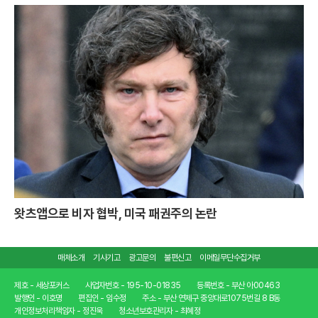
왓츠앱으로 비자 협박, 미국 패권주의 논란
매체소개
기사기고
광고문의
불편신고
이메일무단수집거부
제호 - 세상포커스
사업자번호 - 195-10-01835
등록번호 - 부산 아00463
발행인 - 이호명
편집인 - 임수정
주소 - 부산 연제구 중앙대로1075번길 8 B동
개인정보처리책임자 - 정진욱
청소년보호관리자 - 최혜정