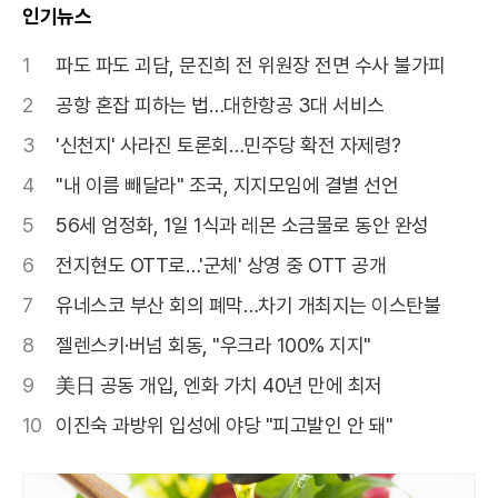
인기뉴스
1
파도 파도 괴담, 문진희 전 위원장 전면 수사 불가피
2
공항 혼잡 피하는 법…대한항공 3대 서비스
3
'신천지' 사라진 토론회…민주당 확전 자제령?
4
"내 이름 빼달라" 조국, 지지모임에 결별 선언
5
56세 엄정화, 1일 1식과 레몬 소금물로 동안 완성
6
전지현도 OTT로…'군체' 상영 중 OTT 공개
7
유네스코 부산 회의 폐막…차기 개최지는 이스탄불
8
젤렌스키·버넘 회동, "우크라 100% 지지"
9
美日 공동 개입, 엔화 가치 40년 만에 최저
10
이진숙 과방위 입성에 야당 "피고발인 안 돼"