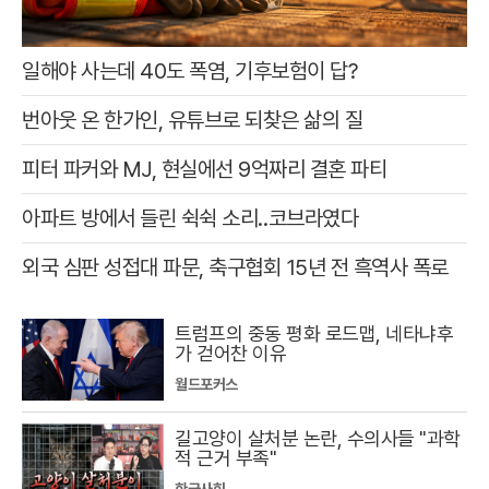
일해야 사는데 40도 폭염, 기후보험이 답?
번아웃 온 한가인, 유튜브로 되찾은 삶의 질
피터 파커와 MJ, 현실에선 9억짜리 결혼 파티
아파트 방에서 들린 쉭쉭 소리‥코브라였다
외국 심판 성접대 파문, 축구협회 15년 전 흑역사 폭로
트럼프의 중동 평화 로드맵, 네타냐후
가 걷어찬 이유
월드포커스
길고양이 살처분 논란, 수의사들 "과학
적 근거 부족"