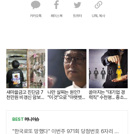
카카오톡
페이스북
트위터
URL 복사
새마을금고 진단금 7
나만 살찌는 원인?
쏟아지는 "대기업 경
천만원 비갱신 암보험
"이것"으로 "아랫뱃
력직" 수천명... 중소
출시
살,옆구리" 다 빠진다!
기업은 이들 중 고르
면 돼
BEST
머니이슈
"한국로또 망했다" 이번주 971회 당첨번호 6자리 모두 유출...관계자 실수로 "비상"!