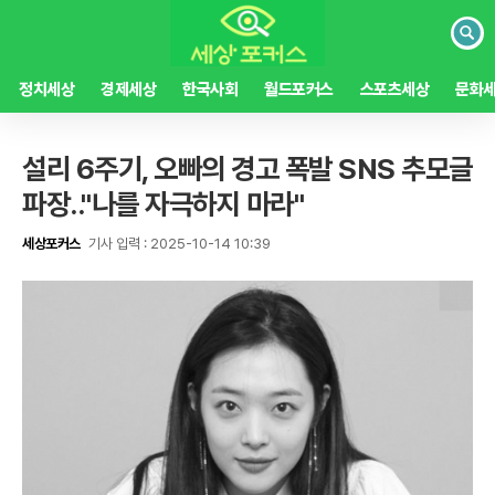
검
색
정치세상
경제세상
한국사회
월드포커스
스포츠세상
문화
설리 6주기, 오빠의 경고 폭발 SNS 추모글
파장.."나를 자극하지 마라"
세상포커스
기사 입력 : 2025-10-14 10:39