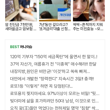
암 진단금 7천만원,
7년'동안 갚으라고?
싹싹~흔적까지 지워
새마을금고 암보험 출
'초저금리'대출 신청자
주는 미친효능 ~모공
시
몰렸다.
크림
BEST
머니이슈
120억 기부자 "150억 세금폭탄"에 울면서 한 말이..!
37억 자산가, 여름휴가 전 "이종목" 매수해라!! 한달
내장지방,원인은 비만균! '이것'하고 쏙쏙 빠져…
대만에서 개발한 "정력캔디" 지속시간 3일!! 충격!!
로또1등 "이렇게" 하면 꼭 당첨된다!...
로또용지 찢지마세요. 97%이상이 모르는 비밀! "뒷면 비추면 번호 보인다!?"
빚더미에 삶을 포가히려던 50대 남성, 이것으로 인생역전
오직 왕(王)들만 먹었다는 천하제일 명약 "침향" 싹쓰리 완판!! 왜 난리났나 봤더니..경악!