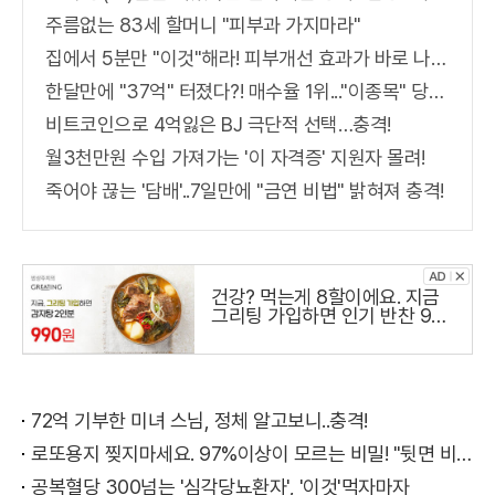
주름없는 83세 할머니 "피부과 가지마라"
집에서 5분만 "이것"해라! 피부개선 효과가 바로 나타난다!!
한달만에 "37억" 터졌다?! 매수율 1위..."이종목" 당장사라!
비트코인으로 4억잃은 BJ 극단적 선택…충격!
월3천만원 수입 가져가는 '이 자격증' 지원자 몰려!
죽어야 끊는 '담배'..7일만에 "금연 비법" 밝혀져 충격!
건강? 먹는게 8할이에요. 지금
그리팅 가입하면 인기 반찬 990
원
72억 기부한 미녀 스님, 정체 알고보니..충격!
로또용지 찢지마세요. 97%이상이 모르는 비밀! "뒷면 비추면 번호 보인다!?"
공복혈당 300넘는 '심각당뇨환자', '이것'먹자마자