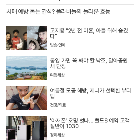
치매 예방 돕는 간식? 플라바놀의 놀라운 효능
고지용 "2년 전 이혼, 아들 위해 숨겼
다"
방송·연예
통영 가면 꼭 봐야 할 낙조, 달아공원
새 단장
여행세상
여름철 모공 해방, 제니가 선택한 뷰티
팁
건강/의료
'아재폰' 오명 벗나… 폴드8 예약 고객
절반이 1030
경제세상