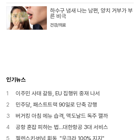
하수구 냄새 나는 남편, 양치 거부가 부
른 비극
건강/의료
인기뉴스
1
이주민 사태 갈등, EU 집행위 중재 나서
2
민주당, 패스트트랙 90일로 단축 강행
3
버거킹 아침 메뉴 습격, 맥도날드 독주 깰까
4
공항 혼잡 피하는 법…대한항공 3대 서비스
5
젤렌스키·버넘 회동, "우크라 100% 지지"