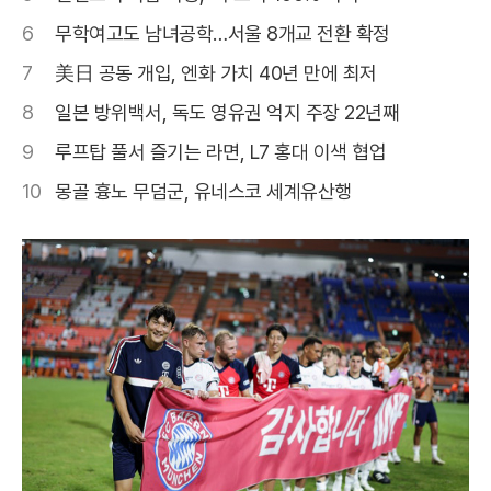
6
무학여고도 남녀공학…서울 8개교 전환 확정
7
美日 공동 개입, 엔화 가치 40년 만에 최저
8
일본 방위백서, 독도 영유권 억지 주장 22년째
9
루프탑 풀서 즐기는 라면, L7 홍대 이색 협업
10
몽골 흉노 무덤군, 유네스코 세계유산행