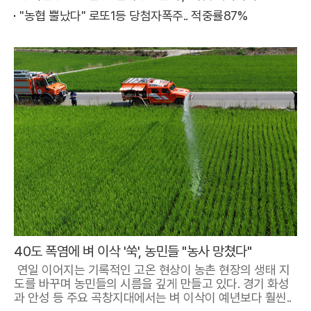
"농협 뿔났다" 로또1등 당첨자폭주.. 적중률87%
40도 폭염에 벼 이삭 '쑥', 농민들 "농사 망쳤다"
연일 이어지는 기록적인 고온 현상이 농촌 현장의 생태 지
도를 바꾸며 농민들의 시름을 깊게 만들고 있다. 경기 화성
과 안성 등 주요 곡창지대에서는 벼 이삭이 예년보다 훨씬..