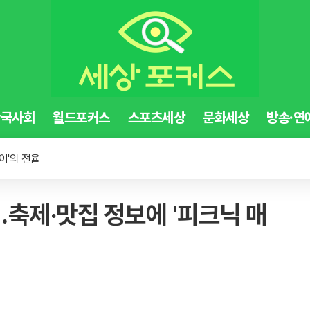
한국사회
월드포커스
스포츠세상
문화세상
방송·연
 아날로그 수준
파탄 실상 공개
이'의 전율
 아날로그 수준
축제·맛집 정보에 '피크닉 매