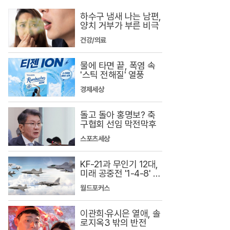
하수구 냄새 나는 남편,
양치 거부가 부른 비극
건강/의료
물에 타면 끝, 폭염 속
'스틱 전해질' 열풍
경제세상
돌고 돌아 홍명보? 축
구협회 선임 막전막후
스포츠세상
KF-21과 무인기 12대,
미래 공중전 '1-4-8' 구
상
월드포커스
이관희·유시은 열애, 솔
로지옥3 밖의 반전