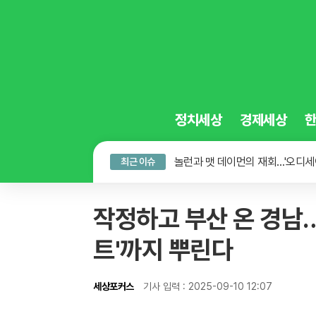
정치세상
경제세상
K컬처 300조 시대…법은 여전히
급식비도 바닥났다…경기도 재정 
놀런과 맷 데이먼의 재회…'오디세
최근 이슈
K컬처 300조 시대…법은 여전히
작정하고 부산 온 경남…
트'까지 뿌린다
세상포커스
기사 입력 : 2025-09-10 12:07