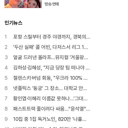
방송·연예
인기뉴스
1
포항 스릴부터 경주 야경까지, 경북의
유혹
2
'두산 실패' 콜 어빈, 다저스서 리그 1위
반등
3
얼굴 드러낸 올라프…뮤지컬 '겨울왕국'
파격
4
김하성·김혜성, "지금 당장 팀 떠나야 산
다"
5
젤렌스키·버넘 회동, "우크라 100% 지
지"
6
넷플릭스 '동궁' 그 장소… 대학교 안에
있었다고?
7
황인엽·이혜리 이름값 못하나…'그대에
게 드림' 2%대 고전
8
패스트트랙 줄이려다 싸움…“윤석열”
한마디에 與野 고성
9
10집 중 1집 독거노인, 820만 '나홀로
가구' 시대