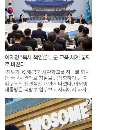
금
그
리
팅
가
입
이재명 "육사 책임론"…군 교육 체계 통째
하
로 바꾼다
면
정부가 육·해·공군 사관학교를 하나로 합치
인
는 국군사관학교 창설을 공식화하며 군 지
휘구조의 전면적인 개편에 나섰다. 이재명
기
대통령은 국방부 업무보고 자리에서 과거
군사 쿠..
반
찬
9
9