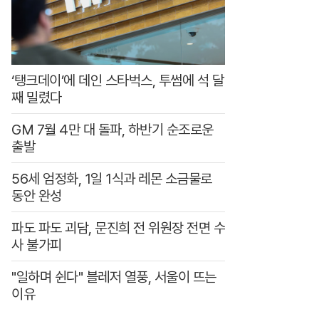
0
원
‘탱크데이’에 데인 스타벅스, 투썸에 석 달
째 밀렸다
GM 7월 4만 대 돌파, 하반기 순조로운
출발
56세 엄정화, 1일 1식과 레몬 소금물로
동안 완성
파도 파도 괴담, 문진희 전 위원장 전면 수
사 불가피
"일하며 쉰다" 블레저 열풍, 서울이 뜨는
이유