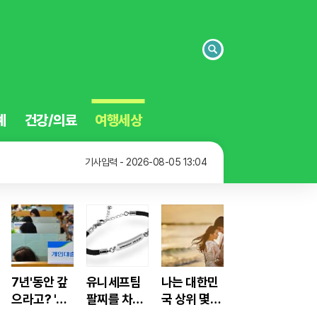
검
색
예
건강/의료
여행세상
기사입력 - 2026-08-05 13:31
기사입력 - 2026-08-05 13:23
기사입력 - 2026-08-05 13:04
기사입력 - 2026-08-05 13:31
7년'동안 갚
유니세프팀
나는 대한민
으라고? '초
팔찌를 차고
국 상위 몇%
저금리'대출
어린이를 지
상류층일까?