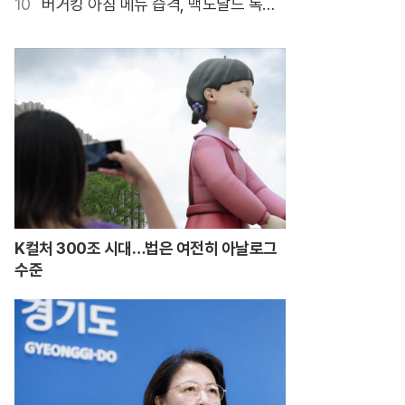
10
버거킹 아침 메뉴 습격, 맥도날드 독주
깰까
K컬처 300조 시대…법은 여전히 아날로그
수준