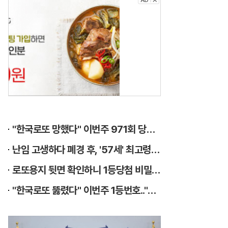
건
강
?
먹
는
게
8
"한국로또 망했다" 이번주 971회 당첨번호 6자리 모두 유출...관계자 실수로 "비상"!
할
난임 고생하다 폐경 후, '57세' 최고령 쌍둥이 출산?
이
로또용지 뒷면 확인하니 1등당첨 비밀열쇠 발견돼
에
"한국로또 뚫렸다" 이번주 1등번호.."7,15…"
요
.
지