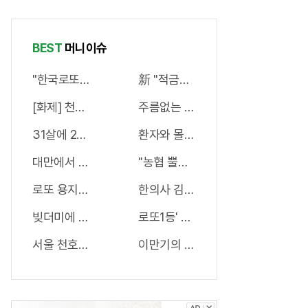
신청자 몰렸
켜주세요
다.
BEST
머니이슈
"한국로또 망했다" 이번주 971회 당첨번호 6자리 모두 유출.
新 "적금형" 서비스 출시! 멤버십만 
[화제] 천하장사 이만기의 관절튼튼 "호관원" 100%당첨 혜
주름없는 83세 할머니 "피부과 가
31살에 29억 벌고 먼저 은퇴해, 비법없고 규칙만 지켰다!
환자와 몰래 뒷돈챙기던 간호사 알고보
대만에서 개발한 "정력캔디" 지속시간 3일!! 충격!!
"농협 뿔났다" 로또1등 당첨자폭주..
로또 용지 찢지 마세요. 사람들이 모르는 3가지!!
한의사 김오곤 "2주 -17kg 감량법" 
빚더미에 삶을 포가히려던 50대 남성, 이것으로 인생역전
로또1등' 수동 중복당첨자만 벌써 1
서울 천호역 “국내 1위 아파트” 들어선다..충격!
이만기의 관절튼튼 "호관원" 100%당