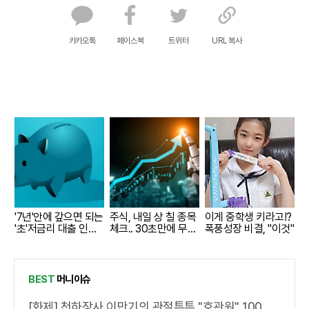
카카오톡
페이스북
트위터
URL 복사
'7년'안에 갚으면 되는
주식, 내일 상 칠 종목
이게 중학생 키라고!?
'초'저금리 대출 인
체크.. 30초만에 무료
폭풍성장 비결, "이것"
기...
로
BEST
머니이슈
[화제] 천하장사 이만기의 관절튼튼 "호관원" 100%당첨 혜택 난리나!!