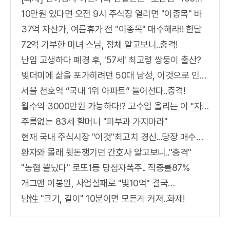
10만원 있다면 오전 9시 주식장 열리면 "이종목" 바
37억 자산가, 여름휴가 전 "이종목" 매수해라!! 한달
72억 기부한 미녀 스님, 정체 알고보니..충격!
난임 고생하다 폐경 후, '57세' 최고령 쌍둥이 출산?
빚더미에 삶을 포가히려던 50대 남성, 이것으로 인생역전
서울 천호역 “국내 1위 아파트” 들어선다..충격!
월수익 3000만원 가능하다!? 고수입 올리는 이 "자격증"에 몰리는 이유 알고보니…
주름없는 83세 할머니 "피부과 가지마라"
현재 국내 주식시장 "이것"최고치 경신...당장 매수해라!!
환자와 몰래 뒷돈챙기던 간호사 알고보니.."충격"
"농협 뿔났다" 로또1등 당첨자폭주.. 적중률87%
개그맨 이봉원, 사업실패로 "빛10억" 결국…
남性 "크기, 길이" 10분이면 모든게 커져..화제!