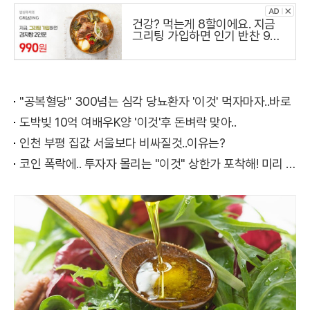
건강? 먹는게 8할이에요. 지금
그리팅 가입하면 인기 반찬 990
원
"공복혈당" 300넘는 심각 당뇨환자 '이것' 먹자마자..바로
도박빚 10억 여배우K양 '이것'후 돈벼락 맞아..
인천 부평 집값 서울보다 비싸질것..이유는?
코인 폭락에.. 투자자 몰리는 "이것" 상한가 포착해! 미리 투자..