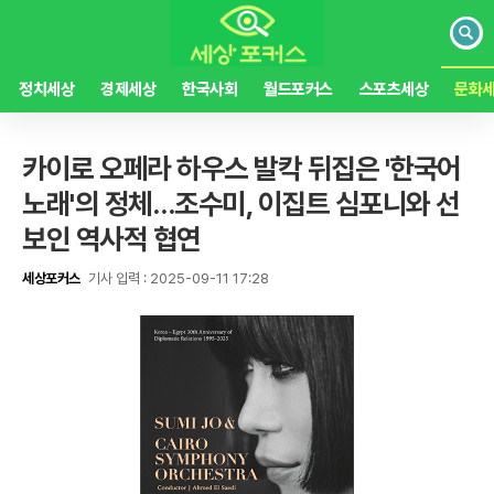
검
색
정치세상
경제세상
한국사회
월드포커스
스포츠세상
문화
카이로 오페라 하우스 발칵 뒤집은 '한국어
노래'의 정체…조수미, 이집트 심포니와 선
보인 역사적 협연
세상포커스
기사 입력 : 2025-09-11 17:28