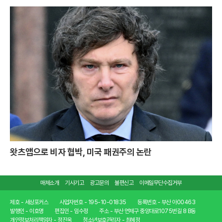
왓츠앱으로 비자 협박, 미국 패권주의 논란
매체소개
기사기고
광고문의
불편신고
이메일무단수집거부
제호 - 세상포커스
사업자번호 - 195-10-01835
등록번호 - 부산 아00463
발행인 - 이호명
편집인 - 임수정
주소 - 부산 연제구 중앙대로1075번길 8 B동
개인정보처리책임자 - 정진욱
청소년보호관리자 - 최혜정