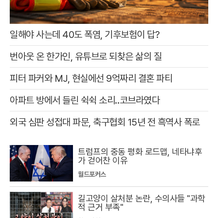
일해야 사는데 40도 폭염, 기후보험이 답?
번아웃 온 한가인, 유튜브로 되찾은 삶의 질
피터 파커와 MJ, 현실에선 9억짜리 결혼 파티
아파트 방에서 들린 쉭쉭 소리‥코브라였다
외국 심판 성접대 파문, 축구협회 15년 전 흑역사 폭로
트럼프의 중동 평화 로드맵, 네타냐후
가 걷어찬 이유
월드포커스
길고양이 살처분 논란, 수의사들 "과학
적 근거 부족"