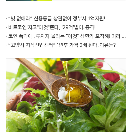
“빚 없애라” 신용등급 상관없이 정부서 1억지원!
비트코인'지고"이것"뜬다, '29억'벌어..충격!
코인 폭락에.. 투자자 몰리는 "이것" 상한가 포착해! 미리 투자..
“고양시 지식산업센터” 1년후 가격 2배 된다..이유는?