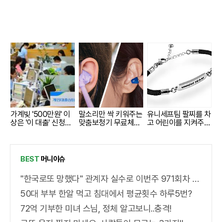
가계빚 '500만원' 이
말소리만 싹 키워주는
유니세프팀 팔찌를 차
상은 '이 대출' 신청해
맞춤보청기 무료체험
고 어린이를 지켜주세
라!
지원자모집
요
BEST
머니이슈
"한국로또 망했다" 관계자 실수로 이번주 971회차 번호 6자리 공개!? 꼭 확인해라!
50대 부부 한알 먹고 침대에서 평균횟수 하루5번?
72억 기부한 미녀 스님, 정체 알고보니..충격!