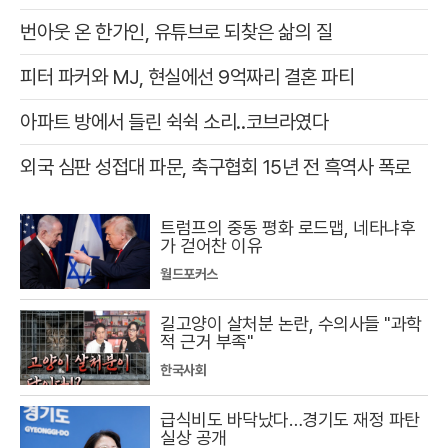
번아웃 온 한가인, 유튜브로 되찾은 삶의 질
피터 파커와 MJ, 현실에선 9억짜리 결혼 파티
아파트 방에서 들린 쉭쉭 소리‥코브라였다
외국 심판 성접대 파문, 축구협회 15년 전 흑역사 폭로
트럼프의 중동 평화 로드맵, 네타냐후
가 걷어찬 이유
월드포커스
길고양이 살처분 논란, 수의사들 "과학
적 근거 부족"
한국사회
급식비도 바닥났다…경기도 재정 파탄
실상 공개