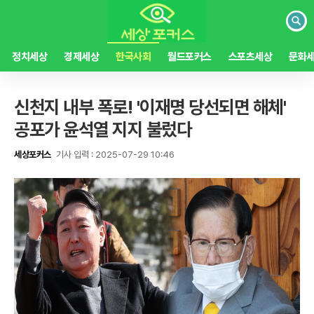
검
색
정치세상
경제세상
한국사회
월드포커스
스포츠세상
문화
신천지 내부 폭로! '이재명 당선되면 해체'
공포가 윤석열 지지 불렀다
세상포커스
기사 입력 : 2025-07-29 10:46