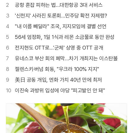
2
공항 혼잡 피하는 법…대한항공 3대 서비스
3
'신천지' 사라진 토론회…민주당 확전 자제령?
4
"내 이름 빼달라" 조국, 지지모임에 결별 선언
5
56세 엄정화, 1일 1식과 레몬 소금물로 동안 완성
6
전지현도 OTT로…'군체' 상영 중 OTT 공개
7
유네스코 부산 회의 폐막…차기 개최지는 이스탄불
8
젤렌스키·버넘 회동, "우크라 100% 지지"
9
美日 공동 개입, 엔화 가치 40년 만에 최저
10
이진숙 과방위 입성에 야당 "피고발인 안 돼"