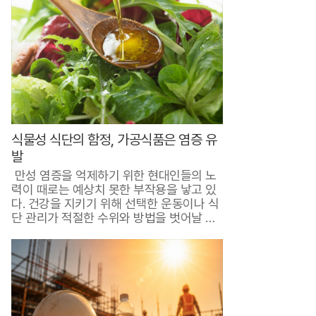
금
그
리
팅
가
입
식물성 식단의 함정, 가공식품은 염증 유
하
발
면
만성 염증을 억제하기 위한 현대인들의 노
인
력이 때로는 예상치 못한 부작용을 낳고 있
다. 건강을 지키기 위해 선택한 운동이나 식
기
단 관리가 적절한 수위와 방법을 벗어날 경
우,..
반
찬
9
9