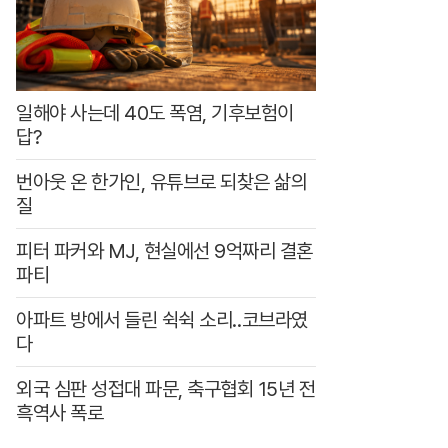
0
원
일해야 사는데 40도 폭염, 기후보험이
답?
번아웃 온 한가인, 유튜브로 되찾은 삶의
질
피터 파커와 MJ, 현실에선 9억짜리 결혼
파티
아파트 방에서 들린 쉭쉭 소리‥코브라였
다
외국 심판 성접대 파문, 축구협회 15년 전
흑역사 폭로