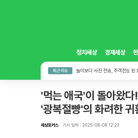
정치세상
경제세상
식물성 식단의 함정, 가공식품은 
놀이보다 사진 전송, 주객전도 된
최근 이슈
왓츠앱으로 비자 협박, 미국 패권
식물성 식단의 함정, 가공식품은 
'먹는 애국'이 돌아왔다
'광복절빵'의 화려한 귀
세상포커스
기사 입력 : 2025-08-08 12:23