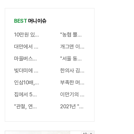
병원안가도
켜주세요
랫뱃살,옆구
돼..
리" 다 빠진
BEST
머니이슈
다!
10만원 있다면 오전 9시 주식장 열리면 "이종목" 바
"농협 뿔났다" 로또1등 당첨자폭주..
대만에서 개발한 "정력캔디" 지속시간 3일!! 충격!!
개그맨 이봉원, 사업실패로 "빛10억
마을버스에 37억 두고 내린 노인 정체 알고보니..!
"서울 동작구" 집값 상승률 1위…이
빚더미에 삶을 포가히려던 50대 남성, 이것으로 인생역전
한의사 김오곤 "2주 -17kg 감량법" 
인삼10배, 마늘300배 '이것'먹자마자 "그곳" 땅땅해져..헉!
부족한 머리숱,"두피문신"으로 채우세
집에서 5분만 "이것"해라! 피부개선 효과가 바로 나타난다!
이만기의 관절튼튼 "호관원" 100%당
"관절, 연골" 통증 연골 99%재생, 병원 안가도돼... "충격"
2021년 "당진" 집값 상승률 1위..왜