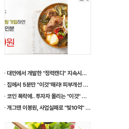
건
강
?
먹
는
게
8
대만에서 개발한 "정력캔디" 지속시간 3일!! 충격!!
할
집에서 5분만 "이것"해라! 피부개선 효과가 바로 나타난다!!
이
코인 폭락에.. 투자자 몰리는 "이것" 상한가 포착해! 미리 투자..
에
개그맨 이봉원, 사업실패로 "빛10억" 결국…
요
.
지