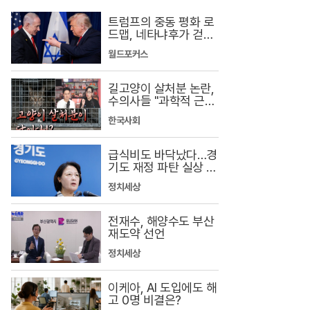
트럼프의 중동 평화 로
드맵, 네타냐후가 걷어
찬 이유
월드포커스
길고양이 살처분 논란,
수의사들 "과학적 근거
부족"
한국사회
급식비도 바닥났다…경
기도 재정 파탄 실상 공
개
정치세상
전재수, 해양수도 부산
재도약 선언
정치세상
이케아, AI 도입에도 해
고 0명 비결은?