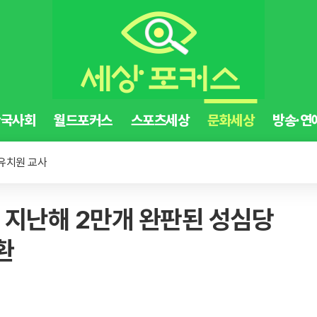
한국사회
월드포커스
스포츠세상
문화세상
방송·연
염증 유발
 유치원 교사
주의 논란
염증 유발
! 지난해 2만개 완판된 성심당
환