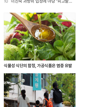
10
이진숙 과방위 입성에 야당 "피고발인
안 돼"
식물성 식단의 함정, 가공식품은 염증 유발