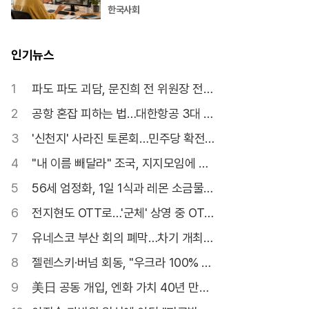
한국사회
인기뉴스
1
파도 파도 괴담, 문진희 전 위원장 전면
수사 불가피
2
공항 혼잡 피하는 법…대한항공 3대 서
비스
3
'신천지' 사라진 토론회…민주당 확전
자제령?
4
"내 이름 빼달라" 조국, 지지모임에 결
별 선언
5
56세 엄정화, 1일 1식과 레몬 소금물로
동안 완성
6
전지현도 OTT로…'군체' 상영 중 OTT
공개
7
유네스코 부산 회의 폐막…차기 개최지
는 이스탄불
8
젤렌스키·버넘 회동, "우크라 100% 지
지"
9
美日 공동 개입, 엔화 가치 40년 만에
최저