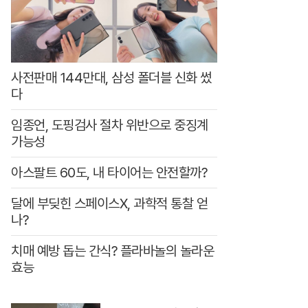
철
하
고
지
사전판매 144만대, 삼성 폴더블 신화 썼
적
다
인
임종언, 도핑검사 절차 위반으로 중징계
이
가능성
미
아스팔트 60도, 내 타이어는 안전할까?
지
로
달에 부딪힌 스페이스X, 과학적 통찰 얻
온
나?
국
치매 예방 돕는 간식? 플라바놀의 놀라운
민
효능
의
사