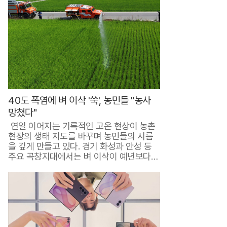
낸
업
체
의
실
체
40도 폭염에 벼 이삭 '쑥', 농민들 "농사
밝
망쳤다"
혀
연일 이어지는 기록적인 고온 현상이 농촌
…
현장의 생태 지도를 바꾸며 농민들의 시름
을 깊게 만들고 있다. 경기 화성과 안성 등
충
주요 곡창지대에서는 벼 이삭이 예년보다
훨씬..
격
최
근
냉