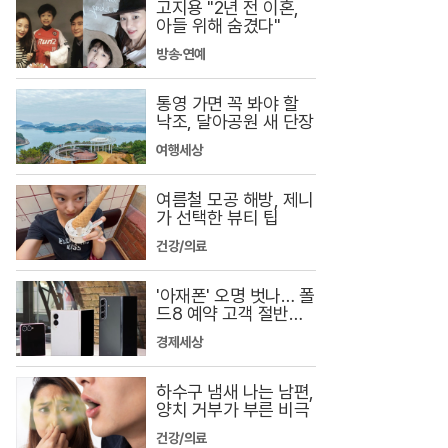
고지용 "2년 전 이혼,
랑
아들 위해 숨겼다"
을
방송·연예
받
통영 가면 꼭 봐야 할
는
낙조, 달아공원 새 단장
국
여행세상
민
여름철 모공 해방, 제니
배
가 선택한 뷰티 팁
우
건강/의료
김
'아재폰' 오명 벗나… 폴
상
드8 예약 고객 절반이 1
030
주
경제세상
씨
하수구 냄새 나는 남편,
가
양치 거부가 부른 비극
건강/의료