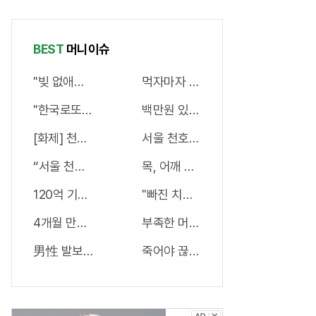
~모공크림
그랬어요!
"이것"
BEST
머니이슈
"빚 없애라" 신용등급 상관없이 정부서 1억지원!
먹자마자 묵은변 콸콸! -7kg 똥뱃살
"한국로또 망했다" 이번주 971회 당첨번호 6자리 모두 유출.
백만원 있다면 당장 "이종목" 사라! 최소
[화제] 천하장사 이만기의 관절튼튼 "호관원" 100%당첨 혜
서울 천호역 “국내 1위 아파트” 들어
“서울 천호” 집값 국내에서 제일 비싸질것..이유는?
목, 어깨 뭉치고 결리는 '통증' 파헤
120억 기부자 "150억 세금폭탄"에 울면서 한 말이..!
"빠진 치아" 더 이상 방치하지 마세요
4개월 만에 35억벌었다!! 주식, 순매도 1위종목..."충격"
부족한 머리숱,"두피문신"으로 채우세
男性 발보다 더러운 '거기', 세균지수 확인해보니..충격!
죽어야 끊는 '담배'..7일만에 "금연 