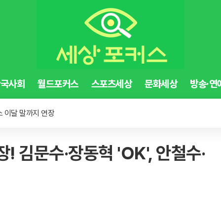
한국사회
월드포커스
스포츠세상
문화세상
방송·연
 '찬물'
소 이달 말까지 연장
에 매출 껑충
 '찬물'
! 김문수·장동혁 'OK', 안철수·