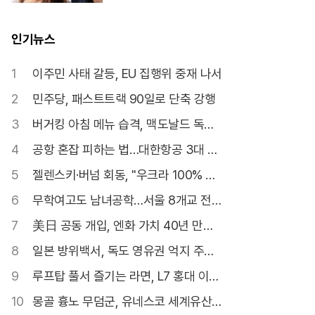
인기뉴스
1
이주민 사태 갈등, EU 집행위 중재 나서
2
민주당, 패스트트랙 90일로 단축 강행
3
버거킹 아침 메뉴 습격, 맥도날드 독주
깰까
4
공항 혼잡 피하는 법…대한항공 3대 서
비스
5
젤렌스키·버넘 회동, "우크라 100% 지
지"
6
무학여고도 남녀공학…서울 8개교 전환
확정
7
美日 공동 개입, 엔화 가치 40년 만에
최저
8
일본 방위백서, 독도 영유권 억지 주장
22년째
9
루프탑 풀서 즐기는 라면, L7 홍대 이색
협업
10
몽골 흉노 무덤군, 유네스코 세계유산