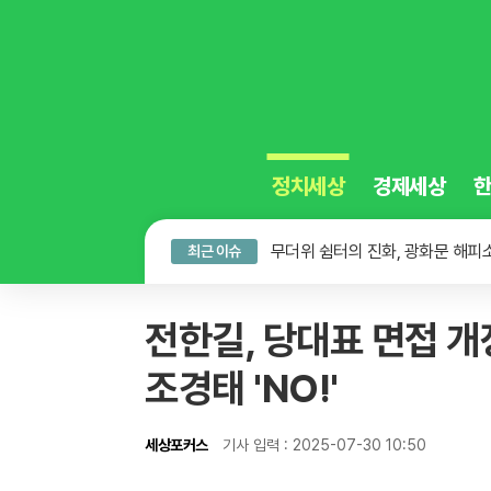
정치세상
경제세상
뮌헨 제주 상륙 잔치, 무능한 행정에
무더위 쉼터의 진화, 광화문 해피
최근 이슈
오뚜기·비비고 면 전쟁, 폭염 특수
뮌헨 제주 상륙 잔치, 무능한 행정에
전한길, 당대표 면접 개장
조경태 'NO!'
세상포커스
기사 입력 : 2025-07-30 10:50