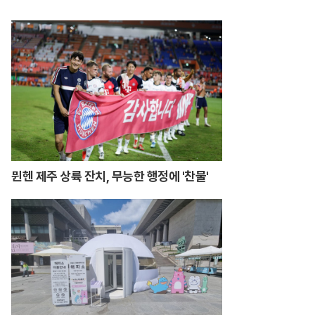
행
뮌헨 제주 상륙 잔치, 무능한 행정에 '찬물'