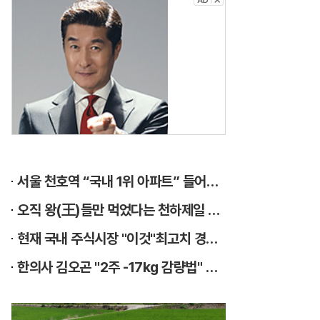
배
우
김
상
중
,
1
서울 천호역 “국내 1위 아파트” 들어선다..충격!
0
오직 왕(王)들만 먹었다는 천하제일 명약 "침향" 싹쓰리 완판!! 왜 난리났나 봤더니..경악!
0
현재 국내 주식시장 "이것"최고치 경신...당장 매수해라!!
억
한의사 김오곤 "2주 -17kg 감량법" 화제!
대
수
익