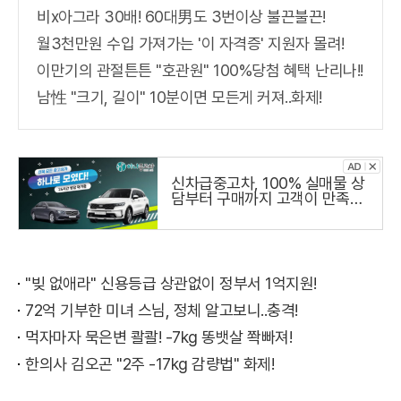
비x아그라 30배! 60대男도 3번이상 불끈불끈!
월3천만원 수입 가져가는 '이 자격증' 지원자 몰려!
이만기의 관절튼튼 "호관원" 100%당첨 혜택 난리나!!
남性 "크기, 길이" 10분이면 모든게 커져..화제!
신차급중고차, 100% 실매물 상
담부터 구매까지 고객이 만족하
는 하나중고차
"빚 없애라" 신용등급 상관없이 정부서 1억지원!
72억 기부한 미녀 스님, 정체 알고보니..충격!
먹자마자 묵은변 콸콸! -7kg 똥뱃살 쫙빠져!
한의사 김오곤 "2주 -17kg 감량법" 화제!