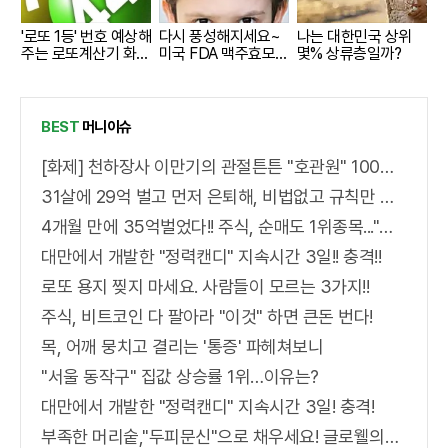
'로또 1등' 번호 예상해
다시 풍성해지세요~
나는 대한민국 상위
주는 로또계산기 화
미국 FDA 맥주효모샴
몇% 상류층일까?
제!
푸 !!
BEST
머니이슈
[화제] 천하장사 이만기의 관절튼튼 "호관원" 100%당첨 혜택 난리나!!
31살에 29억 벌고 먼저 은퇴해, 비법없고 규칙만 지켰다!
4개월 만에 35억벌었다!! 주식, 순매도 1위종목..."충격"
대만에서 개발한 "정력캔디" 지속시간 3일!! 충격!!
로또 용지 찢지 마세요. 사람들이 모르는 3가지!!
주식, 비트코인 다 팔아라 "이것" 하면 큰돈 번다!
목, 어깨 뭉치고 결리는 '통증' 파헤쳐보니
"서울 동작구" 집값 상승률 1위…이유는?
대만에서 개발한 "정력캔디" 지속시간 3일! 충격!
부족한 머리숱,"두피문신"으로 채우세요! 글로웰의원 의)96837