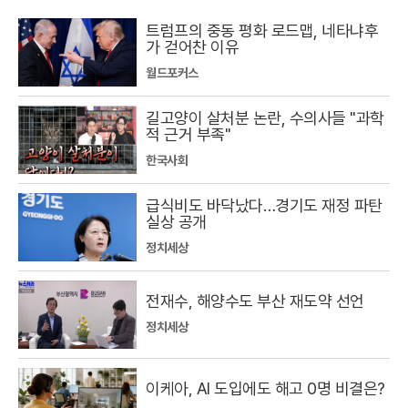
트럼프의 중동 평화 로드맵, 네타냐후
가 걷어찬 이유
월드포커스
길고양이 살처분 논란, 수의사들 "과학
적 근거 부족"
한국사회
급식비도 바닥났다…경기도 재정 파탄
실상 공개
정치세상
전재수, 해양수도 부산 재도약 선언
정치세상
이케아, AI 도입에도 해고 0명 비결은?