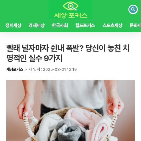
검
색
정치세상
경제세상
한국사회
월드포커스
스포츠세상
문화
빨래 널자마자 쉰내 폭발? 당신이 놓친 치
명적인 실수 9가지
세상포커스
기사 입력 : 2025-08-01 12:19