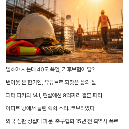
일해야 사는데 40도 폭염, 기후보험이 답?
번아웃 온 한가인, 유튜브로 되찾은 삶의 질
피터 파커와 MJ, 현실에선 9억짜리 결혼 파티
아파트 방에서 들린 쉭쉭 소리‥코브라였다
외국 심판 성접대 파문, 축구협회 15년 전 흑역사 폭로