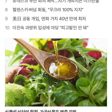
7
유네스코 부산 회의 폐막…차기 개최지는 이스탄불
8
젤렌스키·버넘 회동, "우크라 100% 지지"
9
美日 공동 개입, 엔화 가치 40년 만에 최저
10
이진숙 과방위 입성에 야당 "피고발인 안 돼"
식물성 식단의 함정, 가공식품은 염증 유발