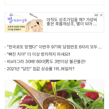
아직도 상조가입을 해? 가성비
좋은 후불제상조, 별이 되어 상
조
"한국로또 망했다" 이번주 971회 당첨번호 6자리 모두 유출...관계자 실수로 "비상"!
"빠진 치아" 더 이상 방치하지 마세요!!
비x아그라 30배! 60대男도 3번이상 불끈불끈!
2021년 "당진" 집값 상승률 1위..왜일까?