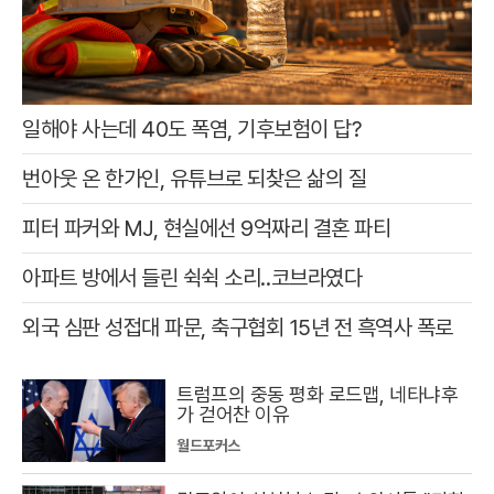
일해야 사는데 40도 폭염, 기후보험이 답?
번아웃 온 한가인, 유튜브로 되찾은 삶의 질
피터 파커와 MJ, 현실에선 9억짜리 결혼 파티
아파트 방에서 들린 쉭쉭 소리‥코브라였다
외국 심판 성접대 파문, 축구협회 15년 전 흑역사 폭로
트럼프의 중동 평화 로드맵, 네타냐후
가 걷어찬 이유
월드포커스