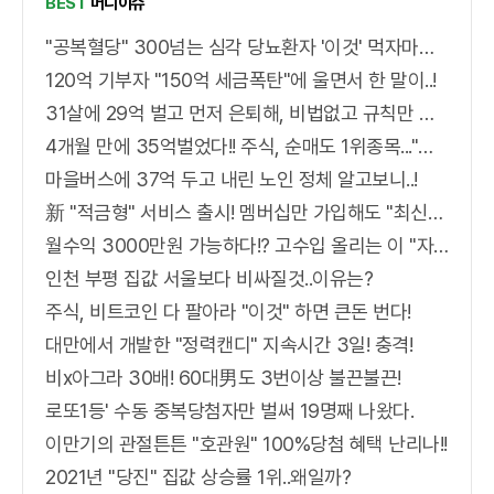
BEST
머니이슈
"공복혈당" 300넘는 심각 당뇨환자 '이것' 먹자마자..바로
120억 기부자 "150억 세금폭탄"에 울면서 한 말이..!
31살에 29억 벌고 먼저 은퇴해, 비법없고 규칙만 지켰다!
4개월 만에 35억벌었다!! 주식, 순매도 1위종목..."충격"
마을버스에 37억 두고 내린 노인 정체 알고보니..!
新 "적금형" 서비스 출시! 멤버십만 가입해도 "최신가전" 선착순 100% 무료 경품지원!!
월수익 3000만원 가능하다!? 고수입 올리는 이 "자격증"에 몰리는 이유 알고보니…
인천 부평 집값 서울보다 비싸질것..이유는?
주식, 비트코인 다 팔아라 "이것" 하면 큰돈 번다!
대만에서 개발한 "정력캔디" 지속시간 3일! 충격!
비x아그라 30배! 60대男도 3번이상 불끈불끈!
로또1등' 수동 중복당첨자만 벌써 19명째 나왔다.
이만기의 관절튼튼 "호관원" 100%당첨 혜택 난리나!!
2021년 "당진" 집값 상승률 1위..왜일까?