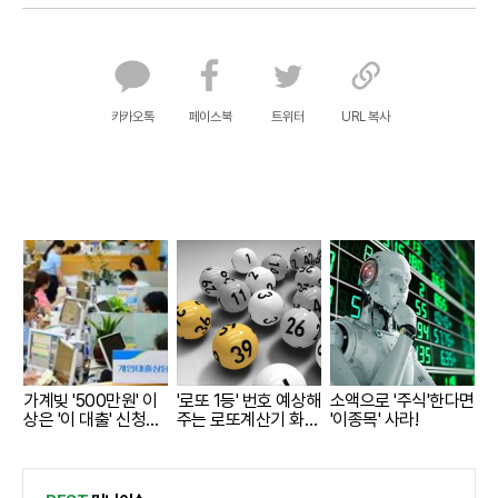
카카오톡
페이스북
트위터
URL 복사
가계빚 '500만원' 이
'로또 1등' 번호 예상해
소액으로 '주식'한다면
상은 '이 대출' 신청해
주는 로또계산기 화
'이종목' 사라!
라!
제!