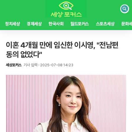
검
색
정치세상
경제세상
한국사회
월드포커스
스포츠세상
문화
이혼 4개월 만에 임신한 이시영, "전남편
동의 없었다"
세상포커스
기사 입력 : 2025-07-08 14:23