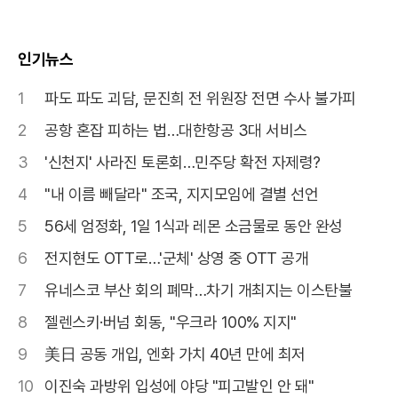
인기뉴스
1
파도 파도 괴담, 문진희 전 위원장 전면 수사 불가피
2
공항 혼잡 피하는 법…대한항공 3대 서비스
3
'신천지' 사라진 토론회…민주당 확전 자제령?
4
"내 이름 빼달라" 조국, 지지모임에 결별 선언
5
56세 엄정화, 1일 1식과 레몬 소금물로 동안 완성
6
전지현도 OTT로…'군체' 상영 중 OTT 공개
7
유네스코 부산 회의 폐막…차기 개최지는 이스탄불
8
젤렌스키·버넘 회동, "우크라 100% 지지"
9
美日 공동 개입, 엔화 가치 40년 만에 최저
10
이진숙 과방위 입성에 야당 "피고발인 안 돼"