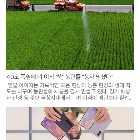
40도 폭염에 벼 이삭 '쑥', 농민들 "농사 망쳤다"
연일 이어지는 기록적인 고온 현상이 농촌 현장의 생태 지
도를 바꾸며 농민들의 시름을 깊게 만들고 있다. 경기 화성
과 안성 등 주요 곡창지대에서는 벼 이삭이 예년보다 훨씬..