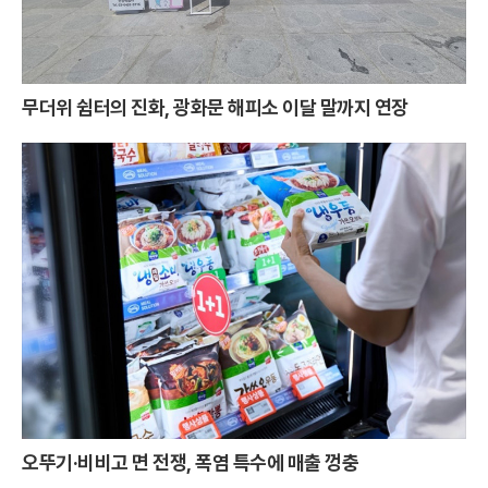
무더위 쉼터의 진화, 광화문 해피소 이달 말까지 연장
오뚜기·비비고 면 전쟁, 폭염 특수에 매출 껑충