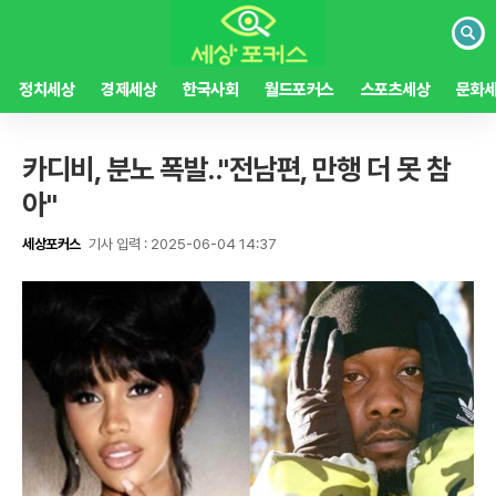
검
색
정치세상
경제세상
한국사회
월드포커스
스포츠세상
문화
카디비, 분노 폭발.."전남편, 만행 더 못 참
아"
세상포커스
기사 입력 : 2025-06-04 14:37