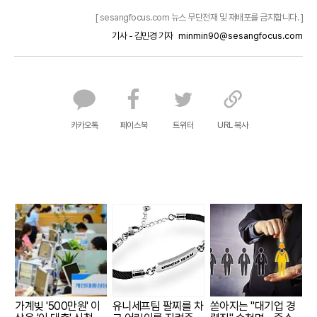
[ sesangfocus.com 뉴스 무단전재 및 재배포를 금지합니다. ]
기사 - 김민경 기자
minmin90@sesangfocus.com
카카오톡
페이스북
트위터
URL 복사
가계빚 '500만원' 이
유니세프팀 팔찌를 차
쏟아지는 "대기업 경