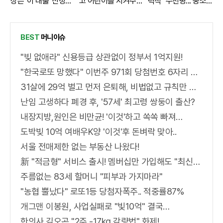
상은 '이 대출' 신청해
고 어린이를 지켜주세
력직" 수천명... 중소
라!
요
기업은 이들 중 고르
면 돼
BEST
머니이슈
"빚 없애라" 신용등급 상관없이 정부서 1억지원!
"한국로또 망했다" 이번주 971회 당첨번호 6자리 모두 유출...관계자 실수로 "비상"!
31살에 29억 벌고 먼저 은퇴해, 비법없고 규칙만 지켰다!
난임 고생하다 폐경 후, '57세' 최고령 쌍둥이 출산?
내장지방,원인은 비만균! '이것'하고 쏙쏙 빠져…
도박빚 10억 여배우K양 '이것'후 돈벼락 맞아..
서울 전매제한 없는 부동산 나왔다!
新 "적금형" 서비스 출시! 멤버십만 가입해도 "최신가전" 선착순 100% 무료 경품지원!!
주름없는 83세 할머니 "피부과 가지마라"
"농협 뿔났다" 로또1등 당첨자폭주.. 적중률87%
개그맨 이봉원, 사업실패로 "빛10억" 결국…
한의사 김오곤 "2주 -17kg 감량법" 화제!