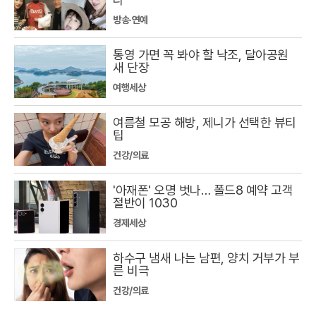
방송·연예
통영 가면 꼭 봐야 할 낙조, 달아공원
새 단장
여행세상
여름철 모공 해방, 제니가 선택한 뷰티
팁
건강/의료
'아재폰' 오명 벗나… 폴드8 예약 고객
절반이 1030
경제세상
하수구 냄새 나는 남편, 양치 거부가 부
른 비극
건강/의료