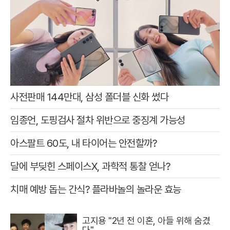
사전판매 144만대, 삼성 폴더블 신화 썼다
임종언, 도핑검사 절차 위반으로 중징계 가능성
아스팔트 60도, 내 타이어는 안전할까?
달에 부딪힌 스페이스X, 과학적 통찰 얻나?
치매 예방 돕는 간식? 플라바놀의 놀라운 효능
고지용 "2년 전 이혼, 아들 위해 숨겼
다"