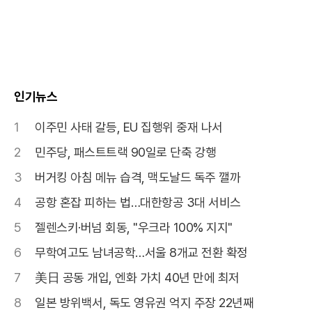
인기뉴스
1
이주민 사태 갈등, EU 집행위 중재 나서
2
민주당, 패스트트랙 90일로 단축 강행
3
버거킹 아침 메뉴 습격, 맥도날드 독주 깰까
4
공항 혼잡 피하는 법…대한항공 3대 서비스
5
젤렌스키·버넘 회동, "우크라 100% 지지"
6
무학여고도 남녀공학…서울 8개교 전환 확정
7
美日 공동 개입, 엔화 가치 40년 만에 최저
8
일본 방위백서, 독도 영유권 억지 주장 22년째