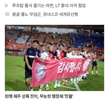
9
루프탑 풀서 즐기는 라면, L7 홍대 이색 협업
10
몽골 흉노 무덤군, 유네스코 세계유산행
뮌헨 제주 상륙 잔치, 무능한 행정에 '찬물'