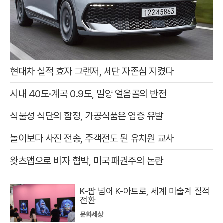
현대차 실적 효자 그랜저, 세단 자존심 지켰다
시내 40도·계곡 0.9도, 밀양 얼음골의 반전
식물성 식단의 함정, 가공식품은 염증 유발
놀이보다 사진 전송, 주객전도 된 유치원 교사
왓츠앱으로 비자 협박, 미국 패권주의 논란
K-팝 넘어 K-아트로, 세계 미술계 질적
전환
문화세상