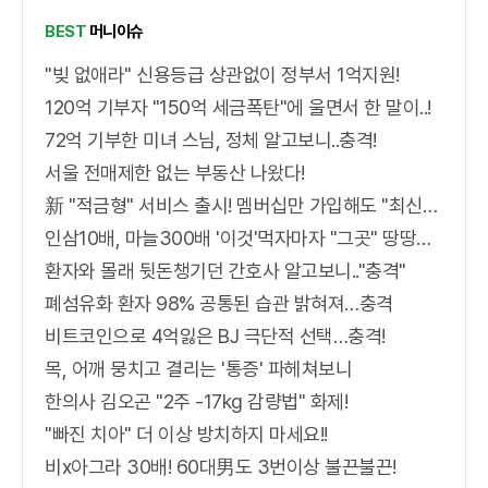
BEST
머니이슈
"빚 없애라" 신용등급 상관없이 정부서 1억지원!
120억 기부자 "150억 세금폭탄"에 울면서 한 말이..!
72억 기부한 미녀 스님, 정체 알고보니..충격!
서울 전매제한 없는 부동산 나왔다!
新 "적금형" 서비스 출시! 멤버십만 가입해도 "최신가전" 선착순 100% 무료 경품지원!!
인삼10배, 마늘300배 '이것'먹자마자 "그곳" 땅땅해져..헉!
환자와 몰래 뒷돈챙기던 간호사 알고보니.."충격"
폐섬유화 환자 98% 공통된 습관 밝혀져…충격
비트코인으로 4억잃은 BJ 극단적 선택…충격!
목, 어깨 뭉치고 결리는 '통증' 파헤쳐보니
한의사 김오곤 "2주 -17kg 감량법" 화제!
"빠진 치아" 더 이상 방치하지 마세요!!
비x아그라 30배! 60대男도 3번이상 불끈불끈!