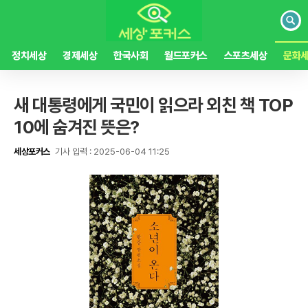
검
색
정치세상
경제세상
한국사회
월드포커스
스포츠세상
문화
새 대통령에게 국민이 읽으라 외친 책 TOP
10에 숨겨진 뜻은?
세상포커스
기사 입력 : 2025-06-04 11:25