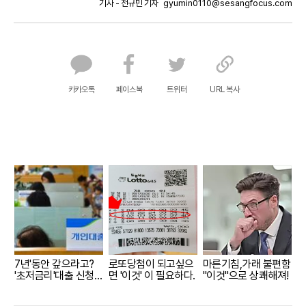
기사 - 전규민 기자
gyumin0110@sesangfocus.com
카카오톡
페이스북
트위터
URL 복사
7년'동안 갚으라고?
로또당첨이 되고싶으
마른기침,가래 불편함
'초저금리'대출 신청자
면 '이것' 이 필요하다.
"이것"으로 상쾌해져!
몰렸다.