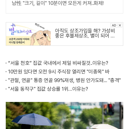
남性 "크기, 길이" 10분이면 모든게 커져..화제!
아직도 상조가입을 해? 가성비
좋은 후불제상조, 별이 되어 상
조
“서울 천호” 집값 국내에서 제일 비싸질것..이유는?
10만원 있다면 오전 9시 주식장 열리면 "이종목" 바
"관절, 연골" 통증 연골 99%재생, 병원 안가도돼... "충격"
"서울 동작구" 집값 상승률 1위…이유는?