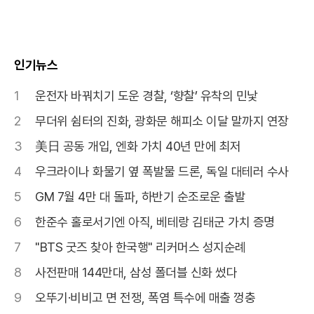
인기뉴스
1
운전자 바꿔치기 도운 경찰, ‘향찰’ 유착의 민낯
2
무더위 쉼터의 진화, 광화문 해피소 이달 말까지 연장
3
美日 공동 개입, 엔화 가치 40년 만에 최저
4
우크라이나 화물기 옆 폭발물 드론, 독일 대테러 수사
5
GM 7월 4만 대 돌파, 하반기 순조로운 출발
6
한준수 홀로서기엔 아직, 베테랑 김태군 가치 증명
7
"BTS 굿즈 찾아 한국행" 리커머스 성지순례
8
사전판매 144만대, 삼성 폴더블 신화 썼다
9
오뚜기·비비고 면 전쟁, 폭염 특수에 매출 껑충