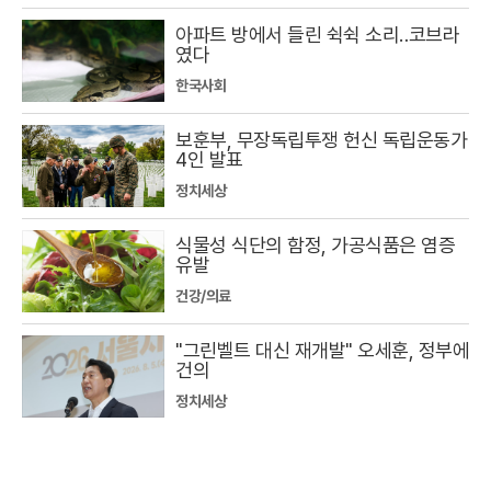
아파트 방에서 들린 쉭쉭 소리‥코브라
였다
한국사회
보훈부, 무장독립투쟁 헌신 독립운동가
4인 발표
정치세상
식물성 식단의 함정, 가공식품은 염증
유발
건강/의료
"그린벨트 대신 재개발" 오세훈, 정부에
건의
정치세상