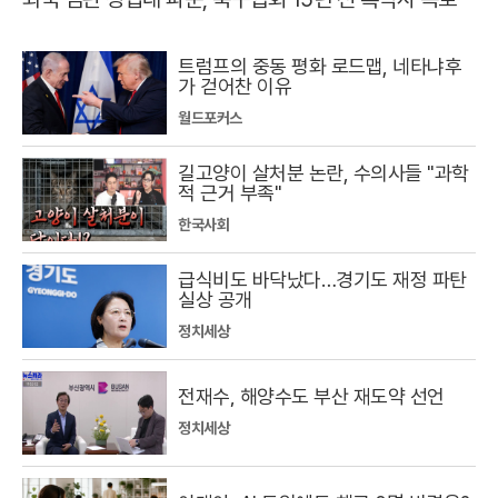
트럼프의 중동 평화 로드맵, 네타냐후
가 걷어찬 이유
월드포커스
길고양이 살처분 논란, 수의사들 "과학
적 근거 부족"
한국사회
급식비도 바닥났다…경기도 재정 파탄
실상 공개
정치세상
전재수, 해양수도 부산 재도약 선언
정치세상