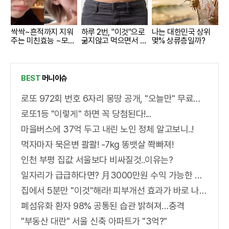
싹싹~흔적까지 지워
하루 2번, "이것"으로
나는 대한민국 상위
주는 미친효능 ~모공
굶지않고 먹으면서 빼
몇% 상류층일까?
크림
자!
BEST
머니이슈
로또 972회 번호 6자리 몽땅 공개, "오늘만" 무료니까 꼭 오늘 확인하세요.
로또1등 "이렇게" 하면 꼭 당첨된다!...
마을버스에 37억 두고 내린 노인 정체 알고보니..!
먹자마자 묵은변 콸콸! -7kg 똥뱃살 쫙빠져!
인천 부평 집값 서울보다 비싸질것..이유는?
일자리가 급급하다면? 月3000만원 수익 가능한 이 "자격증" 주목받고 있어..
집에서 5분만 "이것"해라! 피부개선 효과가 바로 나타난다!!
폐섬유화 환자 98% 공통된 습관 밝혀져…충격
"부동산 대란" 서울 신축 아파트가 "3억?"