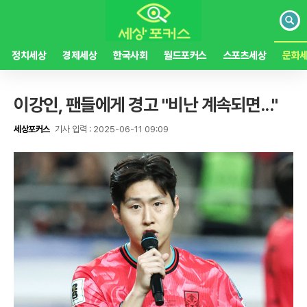
검
색
정치세상
경제세상
한국사회
월드포커스
스포츠세상
문화
이강인, 팬들에게 경고 "비난 계속되면..."
세상포커스
기사 입력 : 2025-06-11 09:09