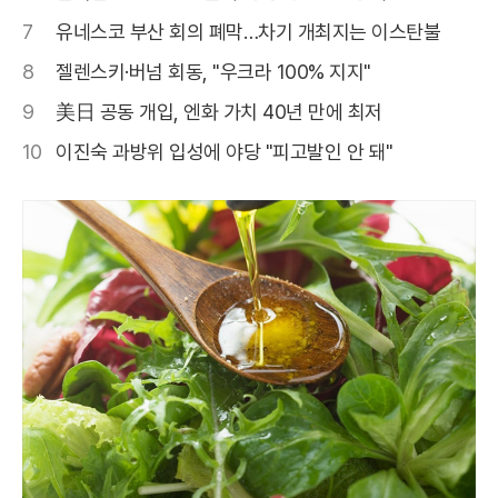
7
유네스코 부산 회의 폐막…차기 개최지는 이스탄불
8
젤렌스키·버넘 회동, "우크라 100% 지지"
9
美日 공동 개입, 엔화 가치 40년 만에 최저
10
이진숙 과방위 입성에 야당 "피고발인 안 돼"