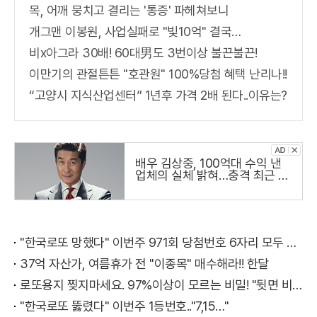
목, 어깨 뭉치고 결리는 '통증' 파헤쳐보니
개그맨 이봉원, 사업실패로 "빛10억" 결국…
비x아그라 30배! 60대男도 3번이상 불끈불끈!
이만기의 관절튼튼 "호관원" 100%당첨 혜택 난리나!!
“고양시 지식산업센터” 1년후 가격 2배 된다..이유는?
배우 김상중, 100억대 수익 낸
업체의 실체 밝혀…충격 최근 냉
철하고 지적인 이미지로 온 국민
의 사랑을 받는 국민 배우 김상
주씨가
"한국로또 망했다" 이번주 971회 당첨번호 6자리 모두 유출...관계자 실수로 "비상"!
37억 자산가, 여름휴가 전 "이종목" 매수해라!! 한달
로또용지 찢지마세요. 97%이상이 모르는 비밀! "뒷면 비추면 번호 보인다!?"
"한국로또 뚫렸다" 이번주 1등번호.."7,15…"