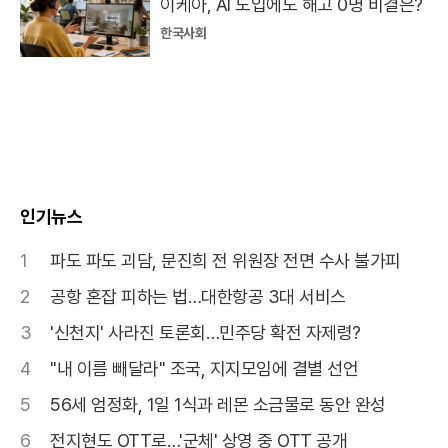
이케아, AI 도입에도 해고 0명 비결은?
한국사회
인기뉴스
1
파도 파도 괴담, 문진희 전 위원장 전면 수사 불가피
2
공항 혼잡 피하는 법…대한항공 3대 서비스
3
'신천지' 사라진 토론회…민주당 확전 자제령?
4
"내 이름 빼달라" 조국, 지지모임에 결별 선언
5
56세 엄정화, 1일 1식과 레몬 소금물로 동안 완성
6
전지현도 OTT로…'군체' 상영 중 OTT 공개