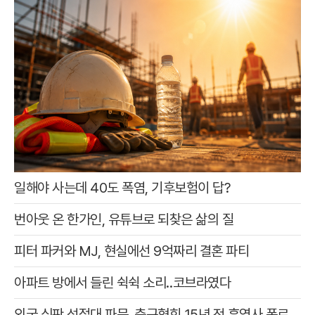
일해야 사는데 40도 폭염, 기후보험이 답?
번아웃 온 한가인, 유튜브로 되찾은 삶의 질
피터 파커와 MJ, 현실에선 9억짜리 결혼 파티
아파트 방에서 들린 쉭쉭 소리‥코브라였다
외국 심판 성접대 파문, 축구협회 15년 전 흑역사 폭로