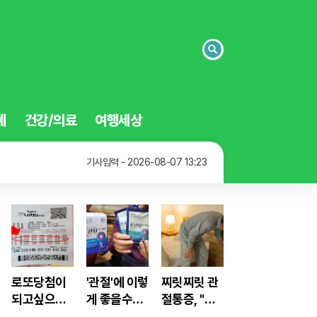
검
색
예
건강/의료
여행세상
기사입력 - 2026-08-07 13:48
기사입력 - 2026-08-07 13:31
기사입력 - 2026-08-07 13:23
기사입력 - 2026-08-07 13:48
로또당첨이
'관절'에 이렇
찌릿찌릿 관
되고싶으면
게 좋을수가!
절통증, "이
'이것' 이 필
진작먹을걸
것" 섭취해 1