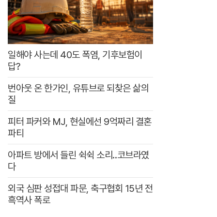
0
원
일해야 사는데 40도 폭염, 기후보험이
답?
번아웃 온 한가인, 유튜브로 되찾은 삶의
질
피터 파커와 MJ, 현실에선 9억짜리 결혼
파티
아파트 방에서 들린 쉭쉭 소리‥코브라였
다
외국 심판 성접대 파문, 축구협회 15년 전
흑역사 폭로