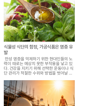
금
그
리
팅
가
입
식물성 식단의 함정, 가공식품은 염증 유
하
발
면
만성 염증을 억제하기 위한 현대인들의 노
인
력이 때로는 예상치 못한 부작용을 낳고 있
다. 건강을 지키기 위해 선택한 운동이나 식
기
단 관리가 적절한 수위와 방법을 벗어날 경
우,..
반
찬
9
9