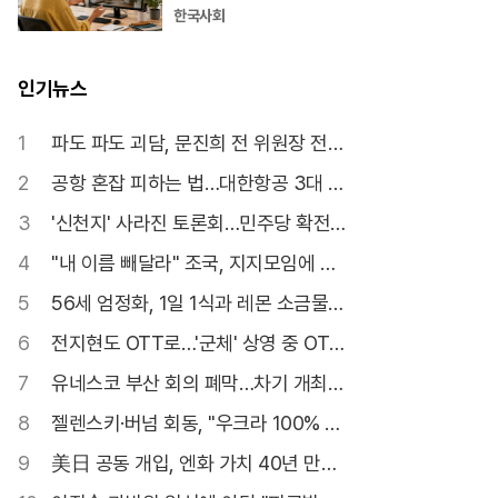
한국사회
인기뉴스
1
파도 파도 괴담, 문진희 전 위원장 전면
수사 불가피
2
공항 혼잡 피하는 법…대한항공 3대 서
비스
3
'신천지' 사라진 토론회…민주당 확전
자제령?
4
"내 이름 빼달라" 조국, 지지모임에 결
별 선언
5
56세 엄정화, 1일 1식과 레몬 소금물로
동안 완성
6
전지현도 OTT로…'군체' 상영 중 OTT
공개
7
유네스코 부산 회의 폐막…차기 개최지
는 이스탄불
8
젤렌스키·버넘 회동, "우크라 100% 지
지"
9
美日 공동 개입, 엔화 가치 40년 만에
최저