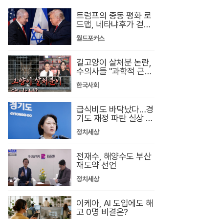
트럼프의 중동 평화 로
드맵, 네타냐후가 걷어
찬 이유
월드포커스
길고양이 살처분 논란,
수의사들 "과학적 근거
부족"
한국사회
급식비도 바닥났다…경
기도 재정 파탄 실상 공
개
정치세상
전재수, 해양수도 부산
재도약 선언
정치세상
이케아, AI 도입에도 해
고 0명 비결은?