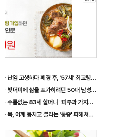
건
강
?
먹
는
게
8
난임 고생하다 폐경 후, '57세' 최고령 쌍둥이 출산?
할
빚더미에 삶을 포가히려던 50대 남성, 이것으로 인생역전
이
주름없는 83세 할머니 "피부과 가지마라"
에
목, 어깨 뭉치고 결리는 '통증' 파헤쳐보니
요
.
지