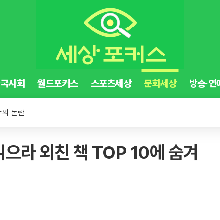
한국사회
월드포커스
스포츠세상
문화세상
방송·연
염증 유발
 유치원 교사
주의 논란
염증 유발
으라 외친 책 TOP 10에 숨겨