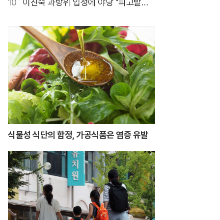
10
이진숙 과방위 입성에 야당 "피고발인
안 돼"
식물성 식단의 함정, 가공식품은 염증 유발