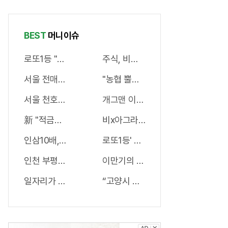
요하다.
그랬어요!
4일만에 완
화
BEST
머니이슈
로또1등 "이렇게" 하면 꼭 당첨된다!...
주식, 비트코인 다 팔아라 "이것" 하
서울 전매제한 없는 부동산 나왔다!
"농협 뿔났다" 로또1등 당첨자폭주..
서울 천호역 “국내 1위 아파트” 들어선다..충격!
개그맨 이봉원, 사업실패로 "빛10억
新 "적금형" 서비스 출시! 멤버십만 가입해도 "최신가전" 선
비x아그라 30배! 60대男도 3번이
인삼10배, 마늘300배 '이것'먹자마자 "그곳" 땅땅해져..헉!
로또1등' 수동 중복당첨자만 벌써 1
인천 부평 집값 서울보다 비싸질것..이유는?
이만기의 관절튼튼 "호관원" 100%당
일자리가 급급하다면? 月3000만원 수익 가능한 이 "자격증
“고양시 지식산업센터” 1년후 가격 2