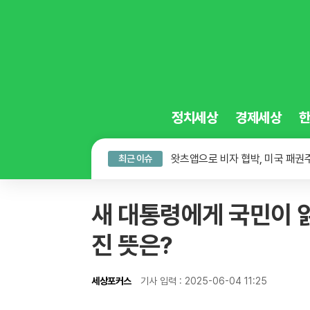
정치세상
경제세상
식물성 식단의 함정, 가공식품은 
놀이보다 사진 전송, 주객전도 된
왓츠앱으로 비자 협박, 미국 패권
최근 이슈
식물성 식단의 함정, 가공식품은 
새 대통령에게 국민이 읽
진 뜻은?
세상포커스
기사 입력 : 2025-06-04 11:25