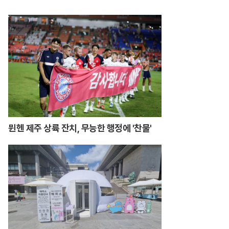
행
뮌헨 제주 상륙 잔치, 무능한 행정에 '찬물'