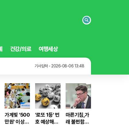
검
색
예
건강/의료
여행세상
기사입력 - 2026-08-06 13:48
기사입력 - 2026-08-06 13:47
기사입력 - 2026-08-06 13:43
기사입력 - 2026-08-06 13:48
가계빚 '500
'로또 1등' 번
마른기침,가
만원' 이상은
호 예상해주
래 불편함
'이 대출' 신
는 로또계산
"이것"으로