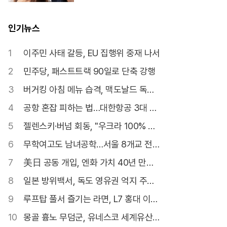
인기뉴스
1
이주민 사태 갈등, EU 집행위 중재 나서
2
민주당, 패스트트랙 90일로 단축 강행
3
버거킹 아침 메뉴 습격, 맥도날드 독주
깰까
4
공항 혼잡 피하는 법…대한항공 3대 서
비스
5
젤렌스키·버넘 회동, "우크라 100% 지
지"
6
무학여고도 남녀공학…서울 8개교 전환
확정
7
美日 공동 개입, 엔화 가치 40년 만에
최저
8
일본 방위백서, 독도 영유권 억지 주장
22년째
9
루프탑 풀서 즐기는 라면, L7 홍대 이색
협업
10
몽골 흉노 무덤군, 유네스코 세계유산