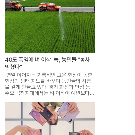
일
로
더
욱
멋
스
40도 폭염에 벼 이삭 '쑥', 농민들 "농사
러
망쳤다"
운
연일 이어지는 기록적인 고온 현상이 농촌
스
현장의 생태 지도를 바꾸며 농민들의 시름
을 깊게 만들고 있다. 경기 화성과 안성 등
커
주요 곡창지대에서는 벼 이삭이 예년보다
훨씬..
트
뒷
지
퍼