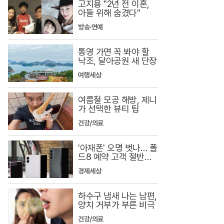
고지용 "2년 전 이혼,
아들 위해 숨겼다"
방송·연예
통영 가면 꼭 봐야 할
낙조, 달아공원 새 단장
여행세상
여름철 모공 해방, 제니
가 선택한 뷰티 팁
건강/의료
'아재폰' 오명 벗나… 폴
드8 예약 고객 절반이 1
030
경제세상
하수구 냄새 나는 남편,
양치 거부가 부른 비극
건강/의료