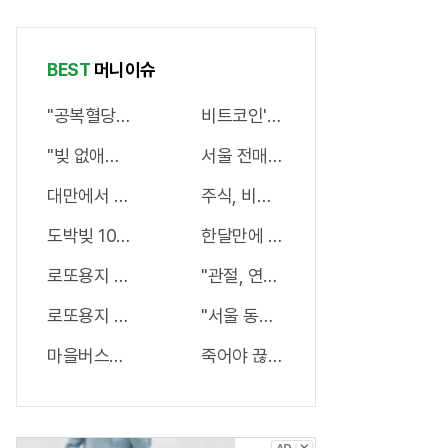
청해라!
기 화제!
상쾌해져!
BEST
머니이슈
"공복혈당" 300넘는 심각 당뇨환자 '이것' 먹자마자..바로
비트코인'지고"이것"뜬다, '29억'벌어
"빚 없애라" 신용등급 상관없이 정부서 1억지원!
서울 전매제한 없는 부동산 나왔다!
대만에서 개발한 "정력캔디" 지속시간 3일!! 충격!!
주식, 비트코인 다 팔아라 "이것" 하
도박빚 10억 여배우K양 '이것'후 돈벼락 맞아..
한달만에 "37억" 터졌다?! 매수율 1위
로또용지 뒷면 확인하니 1등당첨 비밀열쇠 발견돼
"관절, 연골" 통증 연골 99%재생, 병
로또용지 찢지마세요. 97%이상이 모르는 비밀! "뒷면 비추
"서울 동작구" 집값 상승률 1위…이
마을버스에 37억 두고 내린 노인 정체 알고보니..!
죽어야 끊는 '담배'..7일만에 "금연 