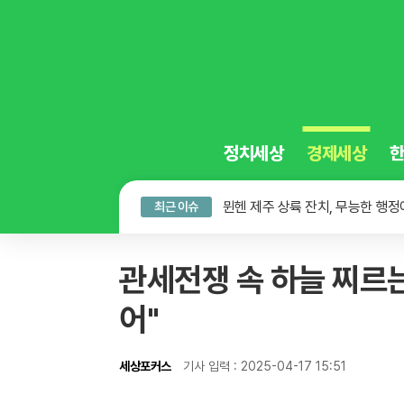
정치세상
경제세상
뮌헨 제주 상륙 잔치, 무능한 행정에
최근 이슈
무더위 쉼터의 진화, 광화문 해피
오뚜기·비비고 면 전쟁, 폭염 특수
관세전쟁 속 하늘 찌르는 '
뮌헨 제주 상륙 잔치, 무능한 행정에
어"
세상포커스
기사 입력 : 2025-04-17 15:51