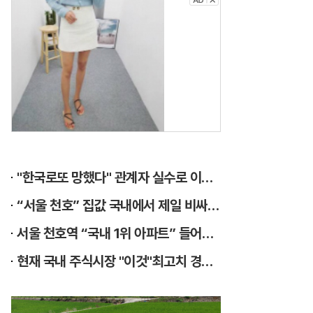
투
버
튼
에
이
라
인
"한국로또 망했다" 관계자 실수로 이번주 971회차 번호 6자리 공개!? 꼭 확인해라!
스
“서울 천호” 집값 국내에서 제일 비싸질것..이유는?
투
서울 천호역 “국내 1위 아파트” 들어선다..충격!
버
현재 국내 주식시장 "이것"최고치 경신...당장 매수해라!!
튼
디
테