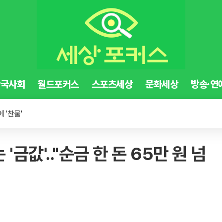
한국사회
월드포커스
스포츠세상
문화세상
방송·연
 '찬물'
소 이달 말까지 연장
에 매출 껑충
금값'.."순금 한 돈 65만 원 넘
 '찬물'